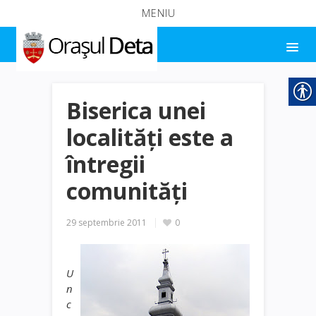
MENIU
Biserica unei
localităţi este a
întregii
comunităţi
29 septembrie 2011
0
U
n
c