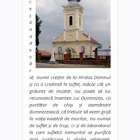
r
e
ş
ti
n
a
d
e
v
ă
r
at, numit creştin de la Hristos Domnul
şi cu o credinţă în suflet, măcar cât un
grăunte de muştar, nu poate să nu
recunoască înaintea Lui Dumnezeu, ca
purtător de chip şi asemănare
dumnezeiască, că trebuie să avem grijă
în viaţa noastră de muritor, nu numai
de suflet şi de trup, ci şi de laboratorul
în care sufletul nemuritor se purifică
prin rugăciune şi slujbe religioase,