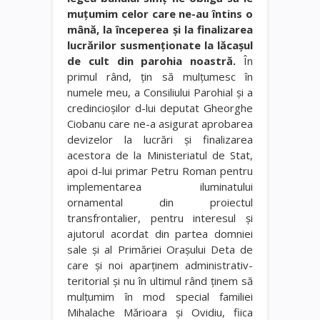
muţumim celor care ne-au întins o
mână, la începerea şi la finalizarea
lucrărilor susmenţionate la lăcaşul
de cult din parohia noastră.
În
primul rând, ţin să mulţumesc în
numele meu, a Consiliului Parohial şi a
credincioşilor d-lui deputat Gheorghe
Ciobanu care ne-a asigurat aprobarea
devizelor la lucrări şi finalizarea
acestora de la Ministeriatul de Stat,
apoi d-lui primar Petru Roman pentru
implementarea iluminatului
ornamental din proiectul
transfrontalier, pentru interesul şi
ajutorul acordat din partea domniei
sale şi al Primăriei Oraşului Deta de
care şi noi aparţinem administrativ-
teritorial şi nu în ultimul rând ţinem să
mulţumim în mod special familiei
Mihalache Mărioara şi Ovidiu, fiica