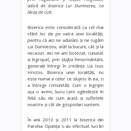
adică de biserica Lui Dumnezeu, ca
lăcaş de cult.
Biserica este considerată ca cel mai
sfânt loc de pe vatra unei localităţi,
pentru că aici ne adunăm şi ne rugăm
Lui Dumnezeu, atât la bucurii, cât şi la
necazuri. Aici ne-am botezat, cununat
şi îngropat, prin slujba înmormântării,
generaţii întregi în credinţa Lui Isus
Hristos. Biserica unei localităţi, nu
este numai a celor ce slujesc în ea, ci
a întregii comunităţi. Cum o îngrijim
aşa o avem, lucru care oglindeşte în
felul său de cum arată şi sufletele
noastre şi cât de gospodari suntem.
În anii 2010 şi 2011 la biserica din
Parohia Opatiţa s-au efectuat lucrări