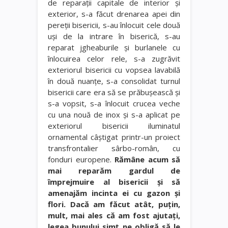
de reparaţii capitale de interior şi
exterior, s-a făcut drenarea apei din
pereţii bisericii, s-au înlocuit cele două
uşi de la intrare în biserică, s-au
reparat jgheaburile şi burlanele cu
înlocuirea celor rele, s-a zugrăvit
exteriorul bisericii cu vopsea lavabilă
în două nuanţe, s-a consolidat turnul
bisericii care era să se prăbuşească şi
s-a vopsit, s-a înlocuit crucea veche
cu una nouă de inox şi s-a aplicat pe
exteriorul bisericii iluminatul
ornamental câştigat printr-un proiect
transfrontalier sârbo-român, cu
fonduri europene.
Rămâne acum să
mai reparăm gardul de
împrejmuire al bisericii şi să
amenajăm incinta ei cu gazon şi
flori. Dacă am făcut atât, puţin,
mult, mai ales că am fost ajutaţi,
legea bunului simţ ne obligă să le