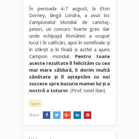
În perioada 4-7 august, la Eton
Dorney, lângă Londra, a avut loc
Campionatul Mondial de canotaj-
juniori, un concurs foarte greu dar
unde echipajul României a ocupat
locul I în calificări, apoi în semifinale şi
în sfârşit şi în finală şi astfel a ajuns
Campion mondial.
Pentru toate
aceste rezultate îl felicităm cu cea
mai mare căldură, îi dorim multă
sănătate şi îl aşteptăm cu noi
succese spre bucuria mamei lui şi a
nostră a tuturor
. (Prof. Ionel Ilian)
Sport
Share: