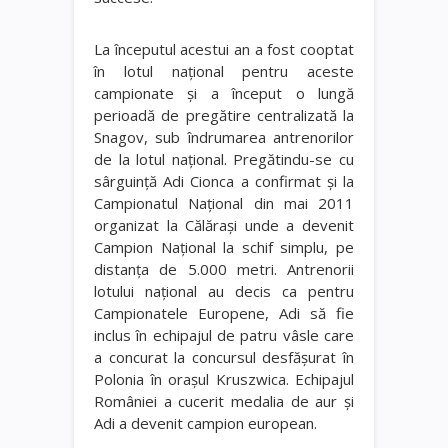
La începutul acestui an a fost cooptat
în lotul naţional pentru aceste
campionate şi a început o lungă
perioadă de pregătire centralizată la
Snagov, sub îndrumarea antrenorilor
de la lotul naţional. Pregătindu-se cu
sârguinţă Adi Cionca a confirmat şi la
Campionatul Naţional din mai 2011
organizat la Călăraşi unde a devenit
Campion Naţional la schif simplu, pe
distanţa de 5.000 metri. Antrenorii
lotului naţional au decis ca pentru
Campionatele Europene, Adi să fie
inclus în echipajul de patru vâsle care
a concurat la concursul desfăşurat în
Polonia în oraşul Kruszwica. Echipajul
României a cucerit medalia de aur şi
Adi a devenit campion european.