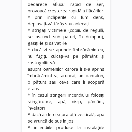
deoarece afluxul rapid de aer,
provoacă creşterea rapidă a flăcărilor
* prin încăperile cu fum dens,
deplasaţi-vă târâş sau aplecaţi;
* strigaţi victimele (copiii, de regulă,
se ascund sub paturi, în dulapuri),
găsiţi-le şi salvaţi-le
* dacă vi se aprinde îmbrăcămintea,
nu fugiţi, culcaţi-vă pe pământ şi
rostogoliţi-vă
asupra oamenilor cărora li s-a aprins
îmbrăcămintea, aruncaţi un pantalon,
o pătură sau ceva care îi acoperă
etanş
* în cazul stingerii incendiului folosiţi
stingătoare, apă, nisip, pământ,
învelitori
* dacă arde o suprafaţă verticală, apa
se aruncă de sus în jos
* incendiile produse la instalaţiile