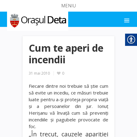
MENIU
Cum te aperi de
incendii
31 mai 2010
0
Fiecare dintre noi trebuie să ştie cum
să evite un incediu, ce măsuri trebuie
luate pentru a-şi proteja propria viaţă
şi a persoanelor din jur. Ionuţ
Herişanu vă învaţă cum să preveniţi
incendiile şi pagubele provocate de
foc.
„În trecut, cauzele apariţiei