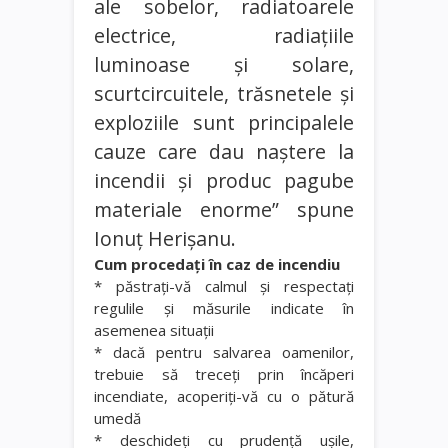
ale sobelor, radiatoarele
electrice, radiaţiile
luminoase şi solare,
scurtcircuitele, trăsnetele şi
exploziile sunt principalele
cauze care dau naştere la
incendii şi produc pagube
materiale enorme” spune
Ionuţ Herişanu.
Cum procedaţi în caz de incendiu
* păstraţi-vă calmul şi respectaţi
regulile şi măsurile indicate în
asemenea situaţii
* dacă pentru salvarea oamenilor,
trebuie să treceţi prin încăperi
incendiate, acoperiţi-vă cu o pătură
umedă
* deschideţi cu prudenţă uşile,