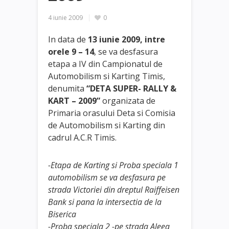
4 iunie 2009
0
In data de
13 iunie 2009, intre
orele 9 – 14
, se va desfasura
etapa a IV din Campionatul de
Automobilism si Karting Timis,
denumita
“DETA SUPER- RALLY &
KART – 2009”
organizata de
Primaria orasului Deta si Comisia
de Automobilism si Karting din
cadrul A.C.R Timis.
-Etapa de Karting si Proba speciala 1
automobilism se va desfasura pe
strada Victoriei din dreptul Raiffeisen
Bank si pana la intersectia de la
Biserica
-Proba speciala 2 -pe strada Aleea