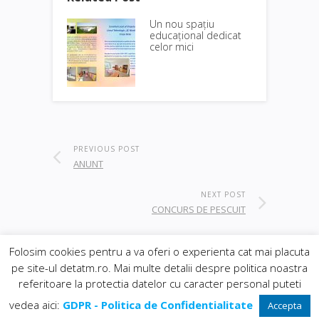
Un nou spațiu
educațional dedicat
celor mici
PREVIOUS POST
ANUNT
NEXT POST
CONCURS DE PESCUIT
Folosim cookies pentru a va oferi o experienta cat mai placuta
pe site-ul detatm.ro. Mai multe detalii despre politica noastra
© 2019
Orasul Deta
| realizat de
DowMedia
|
referitoare la protectia datelor cu caracter personal puteti
gazduire Web BanatHost
Inapoi sus
vedea aici:
GDPR - Politica de Confidentialitate
Accepta