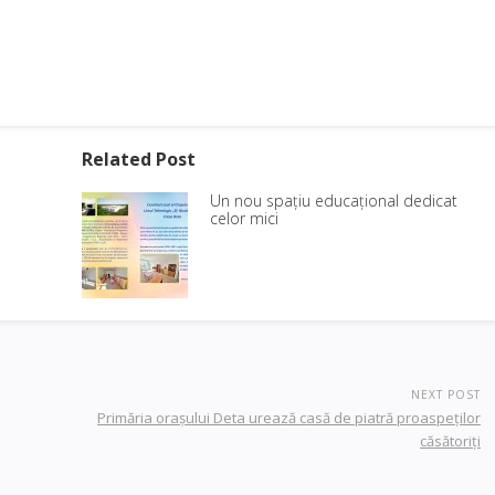
Related Post
Un nou spațiu educațional dedicat
celor mici
NEXT POST
Primăria oraşului Deta urează casă de piatră proaspeţilor
căsătoriţi