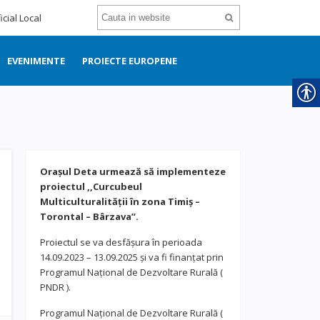
icial Local
EVENIMENTE
PROIECTE EUROPENE
Orașul Deta urmează să implementeze
proiectul ,,Curcubeul
Multiculturalității în zona Timiș –
Torontal – Bârzava”.
Proiectul se va desfășura în perioada
14.09.2023 – 13.09.2025 și va fi finanțat prin
Programul Național de Dezvoltare Rurală (
PNDR ).
Programul Național de Dezvoltare Rurală (