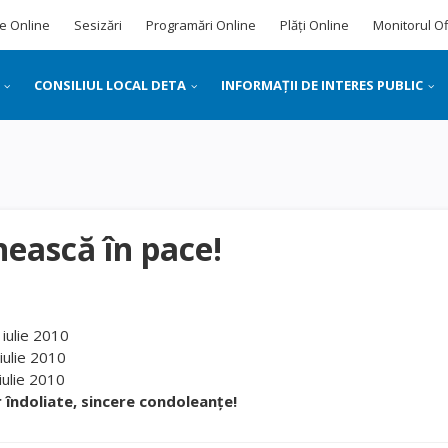
e Online
Sesizări
Programări Online
Plăți Online
Monitorul Of
CONSILIUL LOCAL DETA
INFORMAȚII DE INTERES PUBLIC
ească în pace!
 iulie 2010
iulie 2010
iulie 2010
r îndoliate, sincere condoleanţe!