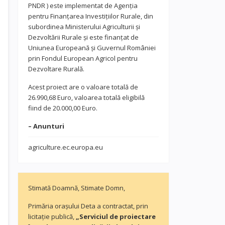
PNDR ) este implementat de Agenția
pentru Finanțarea Investițiilor Rurale, din
subordinea Ministerului Agriculturii și
Dezvoltării Rurale și este finanțat de
Uniunea Europeană și Guvernul României
prin Fondul European Agricol pentru
Dezvoltare Rurală.
Acest proiect are o valoare totală de
26.990,68 Euro, valoarea totală eligibilă
fiind de 20.000,00 Euro.
– Anunturi
agriculture.ec.europa.eu
Stimată Doamnă, Stimate Domn,
Primăria orașului Deta a contractat, prin
licitație publică,
„Serviciul de proiectare