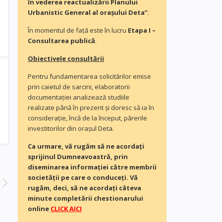
în vederea reactualizării Planului
Urbanistic General al orașului Deta”
.
În momentul de faţă este în lucru
Etapa I –
Consultarea publică
.
Obiectivele consultării
Pentru fundamentarea solicitărilor emise
prin caietul de sarcini, elaboratorii
documentaţiei analizează studiile
realizate până în prezent și doresc să ia în
consideraţie, încă de la început, părerile
investitorilor din orașul Deta.
Ca urmare, vă rugăm să ne acordaţi
sprijinul Dumneavoastră, prin
diseminarea informației către membrii
societății pe care o conduceți. Vă
rugăm, deci, să ne acordați câteva
minute completării chestionarului
online
CLICK AICI