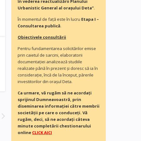
în vederea reactualizării Planului
Urbanistic General al orașului Deta”
.
În momentul de faţă este în lucru
Etapa I –
Consultarea publică
.
Obiectivele consultării
Pentru fundamentarea solicitărilor emise
prin caietul de sarcini, elaboratorii
documentaţiei analizează studiile
realizate până în prezent și doresc să ia în
consideraţie, încă de la început, părerile
investitorilor din orașul Deta.
Ca urmare, vă rugăm să ne acordaţi
sprijinul Dumneavoastră, prin
diseminarea informației către membrii
societății pe care o conduceți. Vă
rugăm, deci, să ne acordați câteva
minute completării chestionarului
online
CLICK AICI