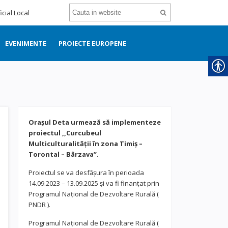
icial Local
EVENIMENTE
PROIECTE EUROPENE
Orașul Deta urmează să implementeze
proiectul ,,Curcubeul
Multiculturalității în zona Timiș –
Torontal – Bârzava”.
Proiectul se va desfășura în perioada
14.09.2023 – 13.09.2025 și va fi finanțat prin
Programul Național de Dezvoltare Rurală (
PNDR ).
Programul Național de Dezvoltare Rurală (