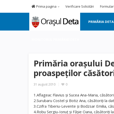
Prima pagina
Verificare Solicitări
Formular
PRIMĂRIA DETA
MONITORUL PRIMĂRIEI DETA
Primăria oraşului De
proaspeţilor căsători
31 august 2010
0
1.Aflageac Flavius şi Sucea Ana-Maria, căsătoriţ
2.Surubaru Costel şi Botiz Ana, căsătoriţi la da
3.Czifra Tiberiu-Levente şi Bodzsar Emilia, că
4.Robu Sergiu-Ionuţ şi Făşie Oana, căsătoriţi 