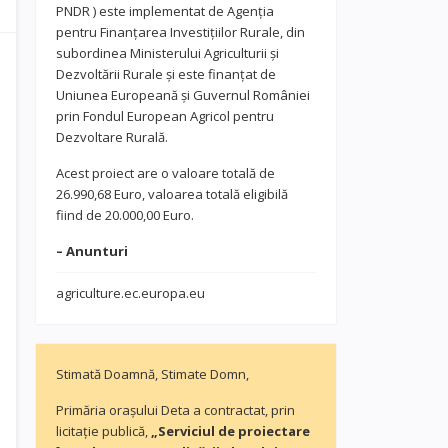
PNDR ) este implementat de Agenția
pentru Finanțarea Investițiilor Rurale, din
subordinea Ministerului Agriculturii și
Dezvoltării Rurale și este finanțat de
Uniunea Europeană și Guvernul României
prin Fondul European Agricol pentru
Dezvoltare Rurală.
Acest proiect are o valoare totală de
26.990,68 Euro, valoarea totală eligibilă
fiind de 20.000,00 Euro.
– Anunturi
agriculture.ec.europa.eu
Stimată Doamnă, Stimate Domn,
Primăria orașului Deta a contractat, prin
licitație publică,
„Serviciul de proiectare