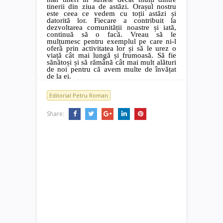
tinerii din ziua de astăzi. Orașul nostru
este ceea ce vedem cu toții astăzi și
datorită lor. Fiecare a contribuit la
dezvoltarea comunității noastre și iată,
continuă să o facă. Vreau să le
mulțumesc pentru exemplul pe care ni-l
oferă prin activitatea lor și să le urez o
viață cât mai lungă și frumoasă. Să fie
sănătoși și să rămână cât mai mult alături
de noi pentru că avem multe de învățat
de la ei.
Editorial Petru Roman
Share: