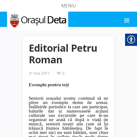
MENIU
Editorial Petru
Roman
31 mai 2017
0
Exemplu pentru toți
Seniorii orașului nostru continuă să ne
ofere un exemplu demn de urmat.
Întâlnirile periodice la care am participat,
balurile dar și numeroasele acțiuni
culturale sau excursiile pe care le-au
organizat ne arată că după o viață de
muncă, seniorii noștri știu cum să își
trăiască frumos bătrânețea. De fapt în
ochii mei nici nu sunt bătrâni, sunt chiar
mai tineri în suflete decât mulți dintre