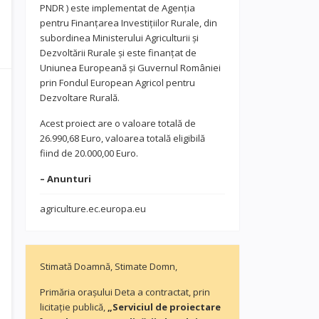
PNDR ) este implementat de Agenția
pentru Finanțarea Investițiilor Rurale, din
subordinea Ministerului Agriculturii și
Dezvoltării Rurale și este finanțat de
Uniunea Europeană și Guvernul României
prin Fondul European Agricol pentru
Dezvoltare Rurală.
Acest proiect are o valoare totală de
26.990,68 Euro, valoarea totală eligibilă
fiind de 20.000,00 Euro.
– Anunturi
agriculture.ec.europa.eu
Stimată Doamnă, Stimate Domn,
Primăria orașului Deta a contractat, prin
licitație publică,
„Serviciul de proiectare