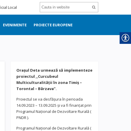
icial Local
EVENIMENTE
PROIECTE EUROPENE
Orașul Deta urmează să implementeze
proiectul ,,Curcubeul
Multiculturalității în zona Timiș –
Torontal – Bârzava”.
Proiectul se va desfășura în perioada
14.09.2023 – 13.09.2025 și va fi finanțat prin
Programul Național de Dezvoltare Rurală (
PNDR ).
Programul Național de Dezvoltare Rurală (