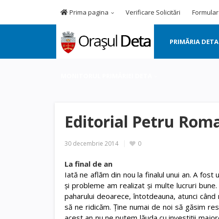
Prima pagina
Verificare Solicitări
Formular
PRIMĂRIA DETA
MONITORUL PRIMĂRIEI DETA
Editorial Petru Rom
30 decembrie 2014
0
La final de an
Iată ne aflăm din nou la finalul unui an. A fos
și probleme am realizat și multe lucruri bune
paharului deoarece, întotdeauna, atunci când 
să ne ridicăm. Ține numai de noi să găsim res
acest an nu ne putem lăuda cu investiții major