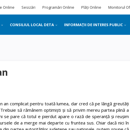
e Online
Sesizări
Programări Online
Plăți Online
Monitorul Of
CONSILIUL LOCAL DETA
INFORMAȚII DE INTERES PUBLIC
an
t un an complicat pentru toată lumea, dar cred că pe lângă greutăți
. Trebuie să rămânem optimiști și să privim mereu partea plină a
ni se pare că totul e pierdut apare o rază de speranță și reușim
ursele de a merge mai departe cu fruntea sus. Chiar dacă nici în
e din partea autorităților județene sau naționale, putem spune că