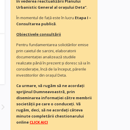
în vederea reactualizării Planului
Urbanistic General al orașului Deta”
.
În momentul de faţă este în lucru
Etapa I –
Consultarea publică
.
Obiectivele consultării
Pentru fundamentarea solicitărilor emise
prin caietul de sarcini, elaboratorii
documentaţiei analizează studiile
realizate până în prezent și doresc să ia în
consideraţie, încă de la început, părerile
investitorilor din orașul Deta.
Ca urmare, vă rugăm să ne acordaţi
sprijinul Dumneavoastră, prin
diseminarea informației către membrii
societății pe care o conduceți. Vă
rugăm, deci, să ne acordați câteva
minute completării chestionarului
online
CLICK AICI