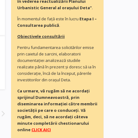
în vederea reactualizării Planului
Urbanistic General al orașului Deta”
.
În momentul de faţă este în lucru
Etapa I –
Consultarea publică
.
Obiectivele consultării
Pentru fundamentarea solicitărilor emise
prin caietul de sarcini, elaboratorii
documentaţiei analizează studiile
realizate până în prezent și doresc să ia în
consideraţie, încă de la început, părerile
investitorilor din orașul Deta.
Ca urmare, vă rugăm să ne acordaţi
sprijinul Dumneavoastră, prin
diseminarea informației către membrii
societății pe care o conduceți. Vă
rugăm, deci, să ne acordați câteva
minute completării chestionarului
online
CLICK AICI