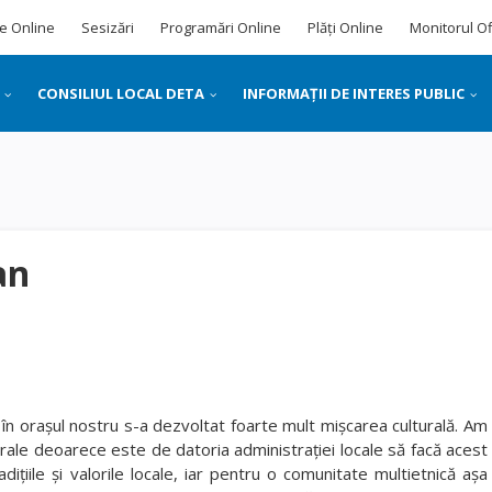
e Online
Sesizări
Programări Online
Plăți Online
Monitorul Of
CONSILIUL LOCAL DETA
INFORMAȚII DE INTERES PUBLIC
an
 în orașul nostru s-a dezvoltat foarte mult mișcarea culturală. Am
lturale deoarece este de datoria administrației locale să facă acest
dițiile și valorile locale, iar pentru o comunitate multietnică așa