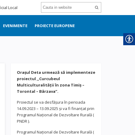
icial Local
EVENIMENTE
PROIECTE EUROPENE
Orașul Deta urmează să implementeze
proiectul ,,Curcubeul
Multiculturalității în zona Timiș –
Torontal – Bârzava”.
Proiectul se va desfășura în perioada
14.09.2023 – 13.09.2025 și va fi finanțat prin
Programul Național de Dezvoltare Rurală (
PNDR ).
Programul Național de Dezvoltare Rurală (