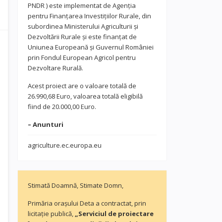
PNDR ) este implementat de Agenția
pentru Finanțarea Investițiilor Rurale, din
subordinea Ministerului Agriculturii și
Dezvoltării Rurale și este finanțat de
Uniunea Europeană și Guvernul României
prin Fondul European Agricol pentru
Dezvoltare Rurală.
Acest proiect are o valoare totală de
26.990,68 Euro, valoarea totală eligibilă
fiind de 20.000,00 Euro.
– Anunturi
agriculture.ec.europa.eu
Stimată Doamnă, Stimate Domn,
Primăria orașului Deta a contractat, prin
licitație publică,
„Serviciul de proiectare