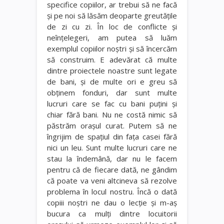
specifice copiilor, ar trebui să ne facă
şi pe noi să lăsăm deoparte greutăţile
de zi cu zi. În loc de conflicte şi
neînţelegeri, am putea să luăm
exemplul copiilor noştri şi să încercăm
să construim. E adevărat că multe
dintre proiectele noastre sunt legate
de bani, şi de multe ori e greu să
obţinem fonduri, dar sunt multe
lucruri care se fac cu bani puţini şi
chiar fără bani. Nu ne costă nimic să
păstrăm oraşul curat. Putem să ne
îngrijim de spaţiul din faţa casei fără
nici un leu. Sunt multe lucruri care ne
stau la îndemână, dar nu le facem
pentru că de fiecare dată, ne gândim
că poate va veni altcineva să rezolve
problema în locul nostru. Încă o dată
copiii noştri ne dau o lecţie şi m-aş
bucura ca mulţi dintre locuitorii