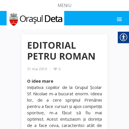
MENIU
EDITORIAL
PETRU ROMAN
31 mai 2010
0
O idee mare
Iniţiativa copiilor de la Grupul Şcolar
Sf. Nicolae m-a bucurat enorm. Ideea
lor, de a cere sprijinul Primăriei
pentru a face cursuri şi apoi competiţii
sportive, m-a făcut să fiu mai
optimist. Acest entuziasm şi dorinţa
de a face ceva, caracteritici atât de