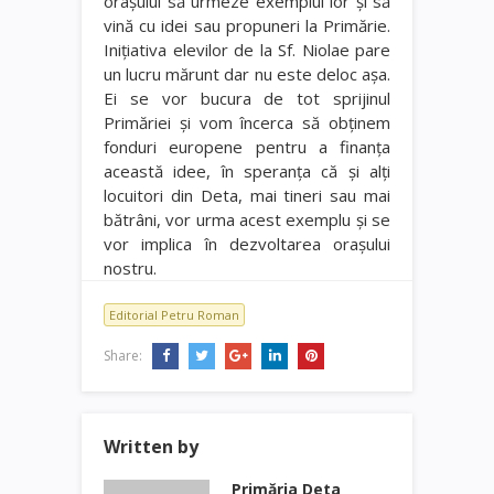
oraşului să urmeze exemplul lor şi să
vină cu idei sau propuneri la Primărie.
Iniţiativa elevilor de la Sf. Niolae pare
un lucru mărunt dar nu este deloc aşa.
Ei se vor bucura de tot sprijinul
Primăriei şi vom încerca să obţinem
fonduri europene pentru a finanţa
această idee, în speranţa că şi alţi
locuitori din Deta, mai tineri sau mai
bătrâni, vor urma acest exemplu şi se
vor implica în dezvoltarea oraşului
nostru.
Editorial Petru Roman
Share:
Written by
Primăria Deta