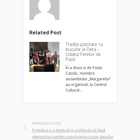
Related Post
Tradiții păstrate cu
bucurie la Deta –
Udatul Fetelor de
Paști
În a doua zi de Paște
Catolic, membrii
ansamblului „Margaretta”
au organizat, la Centrul
Cultural…
PREVIOUS POST
Primăria s-a implicat și continuă să facă
demersuri pentru rezolvarea crizei gazului