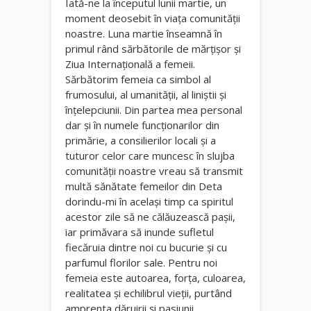
Iată-ne la începutul lunii martie, un
moment deosebit în viaţa comunităţii
noastre. Luna martie înseamnă în
primul rând sărbătorile de mărţişor şi
Ziua Internaţională a femeii.
Sărbătorim femeia ca simbol al
frumosului, al umanităţii, al liniştii şi
înţelepciunii. Din partea mea personal
dar şi în numele funcţionarilor din
primărie, a consilierilor locali şi a
tuturor celor care muncesc în slujba
comunităţii noastre vreau să transmit
multă sănătate femeilor din Deta
dorindu-mi în acelaşi timp ca spiritul
acestor zile să ne călăuzească paşii,
iar primăvara să inunde sufletul
fiecăruia dintre noi cu bucurie şi cu
parfumul florilor sale. Pentru noi
femeia este autoarea, forţa, culoarea,
realitatea şi echilibrul vieţii, purtând
amprenta dăruirii şi pasiunii,