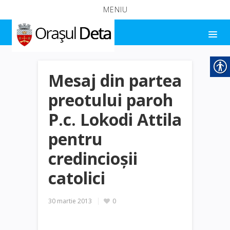
MENIU
Mesaj din partea
preotului paroh
P.c. Lokodi Attila
pentru
credincioșii
catolici
30 martie 2013
0