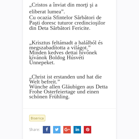
„Cristos a înviat din morţi şi a
eliberat lumea”.
Cu ocazia Sfintelor Sărbători de
Paşti doresc tuturor credincioşilor
din Deta Sărbători Fericite.
„Krisztus feltámadt a halálból és
megszabadította a világot.”
Minden kedves dettai hívőnek
kívánok Boldog Húsvéti
Ünnepeket.
„Christ ist erstanden und hat die
Welt befreit.”
Wünche allen Gläubigen aus Detta
Frohe Osterfeiertage und einen
schönen Frühling.
Biserica
Share: