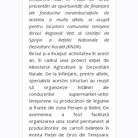
prezentări de oportunități de finanțare
ale fondurilor nerambursabile- de
acestea, și multe altele, se ocupă
pentru locuitorii comunelor timișene
Biroul Regional Vest al Unității de
Sprijin a Rețelei Naționale de
Dezvoltare Rurală (RNDR).
Biroul și-a început activitatea în acest
an, în cadrul unui proiect inițiat de
Ministerul Agriculturii și Dezvoltării
Rurale. De la înființare, printre altele,
specialiștii acestei structuri au reușit
să organizeze întâlniri ale
conducerilor supermarket-urilor
timișorene cu producători de legume
și frunte din zona Periam și Belinț. De
asemenea, a fost facilitată
organizarea unui stand permanent al
producătorilor de cartofi belințeni în
incinta Pieței de Gros din Timișoara.