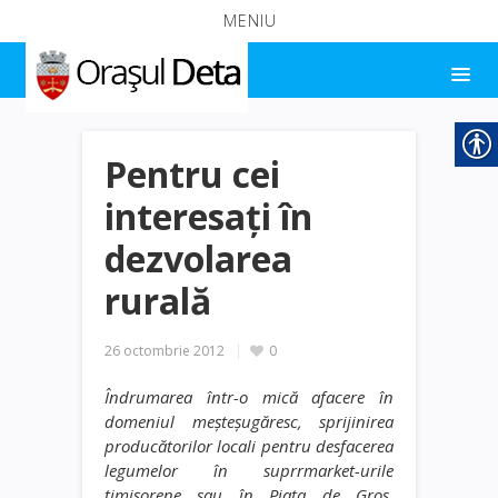
MENIU
Pentru cei
interesați în
dezvolarea
rurală
26 octombrie 2012
0
Îndrumarea într-o mică afacere în
domeniul meșteșugăresc, sprijinirea
producătorilor locali pentru desfacerea
legumelor în suprrmarket-urile
timișorene sau în Piața de Gros,