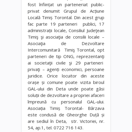
fost înființat un parteneriat public-
privat denumit Grupul de Acțiune
Locală Timiș Torontal. Din acest grup
fac parte
19 parteneri
publici, 17
administrații locale, Consiliul Judeţean
Timiş şi asociaţia de consilii locale –
Asociaţia de Dezvoltare
Intercomunitară
Timiş Torontal, opt
parteneri de tip ONG, reprezentanţi
ai societaţii civile şi 29 parteneri
privaţi – agenți economici, persoane
juridice.
Orice locuitor din aceste
orașe și comune poate vizita biroul
GAL-ului din Deta unde poate găsi
soluții de dezvoltare a propriei afaceri
împreună cu personalul GAL-ului.
Asociația Timiș Torontal- Bârzava
este condusă de Gheorghe Duță și
are sediul în Deta,
str. Victoriei, nr.
54, ap.1, tel. 0722 716 143.