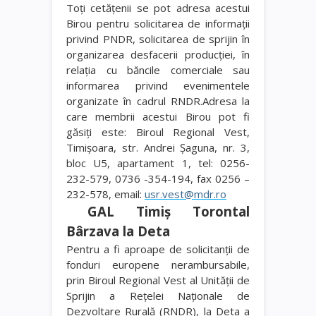
Toți cetățenii se pot adresa acestui
Birou pentru solicitarea de informații
privind PNDR, solicitarea de sprijin în
organizarea desfacerii producției, în
relația cu băncile comerciale sau
informarea privind evenimentele
organizate în cadrul RNDR.Adresa la
care membrii acestui Birou pot fi
găsiți este: Biroul Regional Vest,
Timișoara, str. Andrei Șaguna, nr. 3,
bloc U5, apartament 1, tel: 0256-
232-579, 0736 -354-194, fax 0256 –
232-578, email:
usr.vest@mdr.ro
GAL Timiș Torontal
Bârzava la Deta
Pentru a fi aproape de solicitanții de
fonduri europene nerambursabile,
prin Biroul Regional Vest al Unității de
Sprijin a Rețelei Naționale de
Dezvoltare Rurală (RNDR), la Deta a