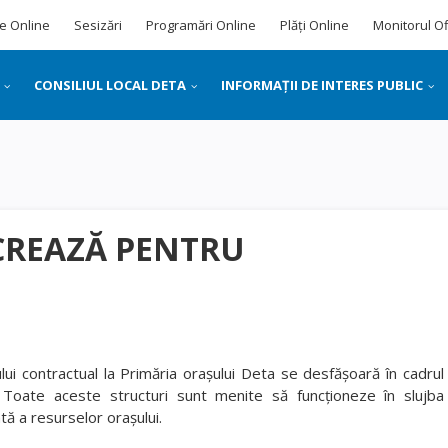
e Online
Sesizări
Programări Online
Plăți Online
Monitorul Of
CONSILIUL LOCAL DETA
INFORMAȚII DE INTERES PUBLIC
CREAZĂ PENTRU
lului contractual la Primăria oraşului Deta se desfăşoară în cadrul
r. Toate aceste structuri sunt menite să funcţioneze în slujba
ă a resurselor oraşului.