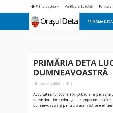
Prima pagina
Verificare Solicitări
Formular
PRIMĂRIA DETA
MONITORUL PRIMĂRIEI DETA
PRIMĂRIA DETA LU
DUMNEAVOASTRĂ
16 noiembrie 2009
0
Activitatea funcţionarilor publici şi a persona
serviciilor, birourilor şi a compartimentelo
dumnevoastră şi pentru o administrare eficient