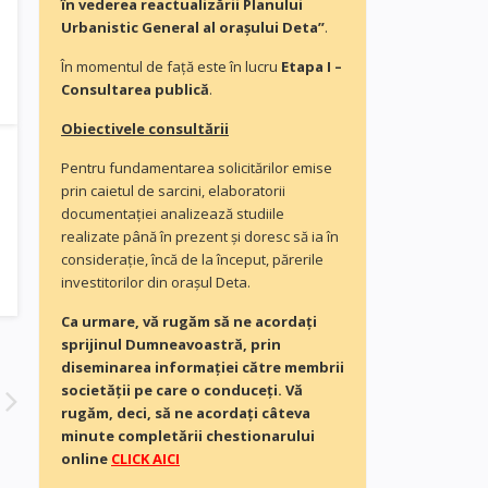
în vederea reactualizării Planului
Urbanistic General al orașului Deta”
.
În momentul de faţă este în lucru
Etapa I –
Consultarea publică
.
Obiectivele consultării
Pentru fundamentarea solicitărilor emise
prin caietul de sarcini, elaboratorii
documentaţiei analizează studiile
realizate până în prezent și doresc să ia în
consideraţie, încă de la început, părerile
investitorilor din orașul Deta.
Ca urmare, vă rugăm să ne acordaţi
sprijinul Dumneavoastră, prin
diseminarea informației către membrii
societății pe care o conduceți. Vă
rugăm, deci, să ne acordați câteva
minute completării chestionarului
online
CLICK AICI