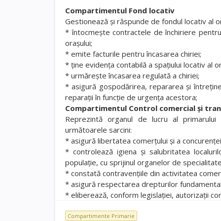
Compartimentul Fond locativ
Gestionează şi răspunde de fondul locativ al o
* întocmeşte contractele de închiriere pentru 
oraşului;
* emite facturile pentru încasarea chiriei;
* ţine evidenţa contabilă a spaţiului locativ al or
* urmăreşte încasarea regulată a chiriei;
* asigură gospodărirea, repararea şi întreţine
reparaţii în funcţie de urgenţa acestora;
Compartimentul Control comercial şi tran
Reprezintă organul de lucru al primarului p
următoarele sarcini:
* asigură libertatea comerţului şi a concurenţei loi
* controlează igiena şi salubritatea localur
populaţie, cu sprijinul organelor de specialitate
* constată contravenţiile din activitatea comerc
* asigură respectarea drepturilor fundamental
* eliberează, conform legislaţiei, autorizaţii c
Compartimente Primarie