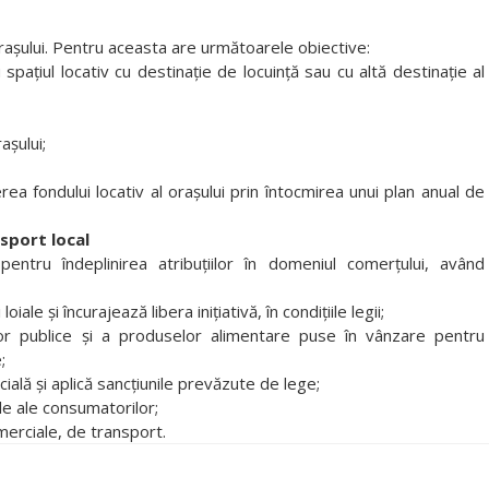
raşului. Pentru aceasta are următoarele obiective:
spaţiul locativ cu destinaţie de locuinţă sau cu altă destinaţie al
aşului;
rea fondului locativ al oraşului prin întocmirea unui plan anual de
sport local
entru îndeplinirea atribuţiilor în domeniul comerţului, având
ale şi încurajează libera iniţiativă, în condiţiile legii;
ilor publice şi a produselor alimentare puse în vânzare pentru
;
ială şi aplică sancţiunile prevăzute de lege;
e ale consumatorilor;
omerciale, de transport.