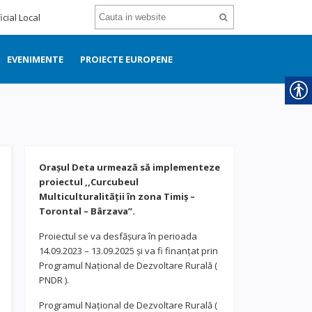
icial Local
EVENIMENTE
PROIECTE EUROPENE
Orașul Deta urmează să implementeze
proiectul ,,Curcubeul
Multiculturalității în zona Timiș –
Torontal – Bârzava”.
Proiectul se va desfășura în perioada
14.09.2023 – 13.09.2025 și va fi finanțat prin
Programul Național de Dezvoltare Rurală (
PNDR ).
Programul Național de Dezvoltare Rurală (