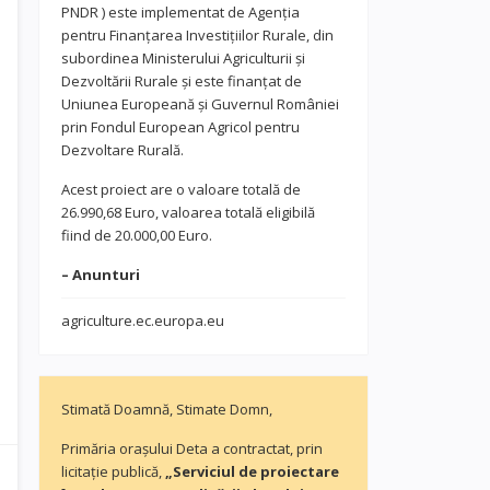
PNDR ) este implementat de Agenția
pentru Finanțarea Investițiilor Rurale, din
subordinea Ministerului Agriculturii și
Dezvoltării Rurale și este finanțat de
Uniunea Europeană și Guvernul României
prin Fondul European Agricol pentru
Dezvoltare Rurală.
Acest proiect are o valoare totală de
26.990,68 Euro, valoarea totală eligibilă
fiind de 20.000,00 Euro.
– Anunturi
agriculture.ec.europa.eu
Stimată Doamnă, Stimate Domn,
Primăria orașului Deta a contractat, prin
licitație publică,
„Serviciul de proiectare