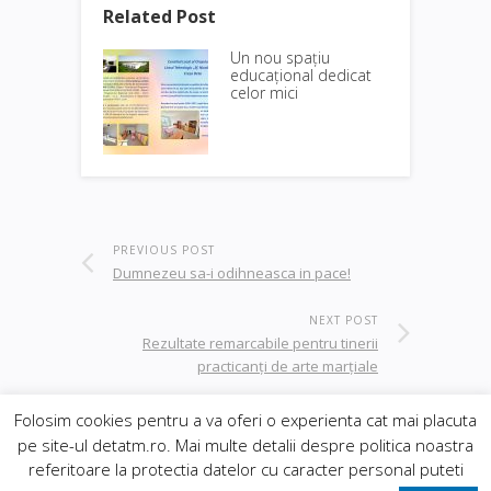
Related Post
Un nou spațiu
educațional dedicat
celor mici
PREVIOUS POST
Dumnezeu sa-i odihneasca in pace!
NEXT POST
Rezultate remarcabile pentru tinerii
practicanţi de arte marţiale
Folosim cookies pentru a va oferi o experienta cat mai placuta
pe site-ul detatm.ro. Mai multe detalii despre politica noastra
© 2019
Orasul Deta
| realizat de
DowMedia
|
referitoare la protectia datelor cu caracter personal puteti
gazduire Web BanatHost
Inapoi sus