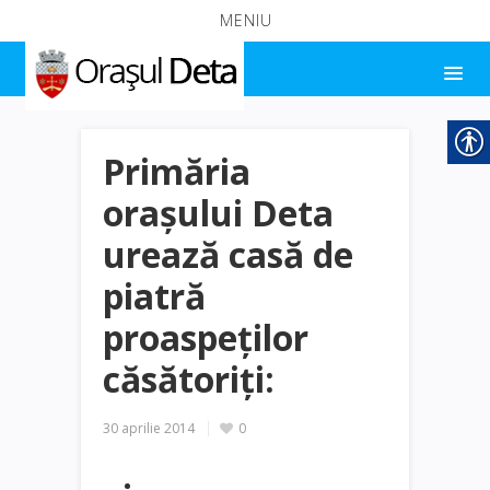
MENIU
Primăria
oraşului Deta
urează casă de
piatră
proaspeţilor
căsătoriţi:
30 aprilie 2014
0