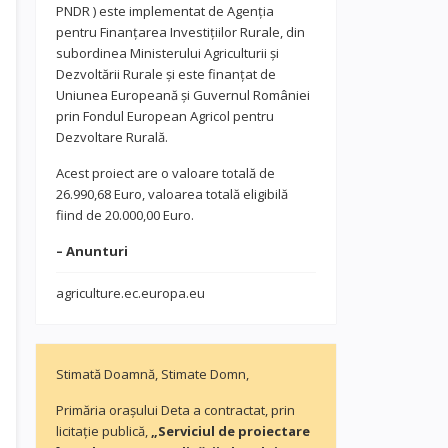
PNDR ) este implementat de Agenția
pentru Finanțarea Investițiilor Rurale, din
subordinea Ministerului Agriculturii și
Dezvoltării Rurale și este finanțat de
Uniunea Europeană și Guvernul României
prin Fondul European Agricol pentru
Dezvoltare Rurală.
Acest proiect are o valoare totală de
26.990,68 Euro, valoarea totală eligibilă
fiind de 20.000,00 Euro.
– Anunturi
agriculture.ec.europa.eu
Stimată Doamnă, Stimate Domn,
Primăria orașului Deta a contractat, prin
licitație publică,
„Serviciul de proiectare