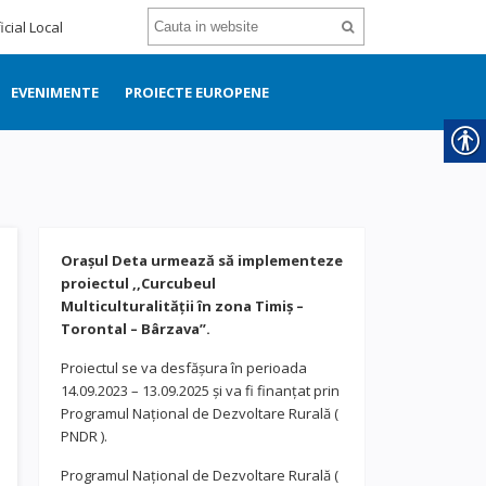
icial Local
EVENIMENTE
PROIECTE EUROPENE
Orașul Deta urmează să implementeze
proiectul ,,Curcubeul
Multiculturalității în zona Timiș –
Torontal – Bârzava”.
Proiectul se va desfășura în perioada
14.09.2023 – 13.09.2025 și va fi finanțat prin
Programul Național de Dezvoltare Rurală (
PNDR ).
Programul Național de Dezvoltare Rurală (