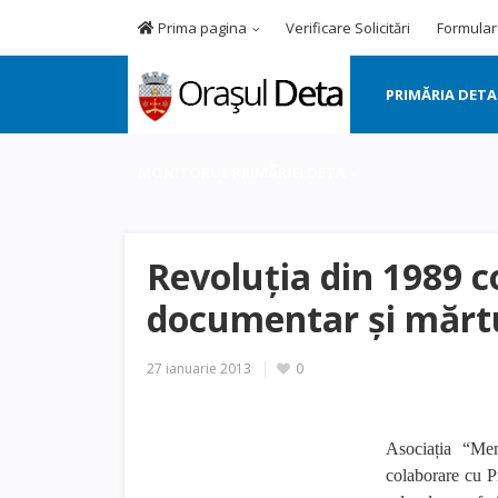
Prima pagina
Verificare Solicitări
Formular
PRIMĂRIA DETA
MONITORUL PRIMĂRIEI DETA
Revoluția din 1989 
documentar și mărt
27 ianuarie 2013
0
Asociația “Me
colaborare cu P