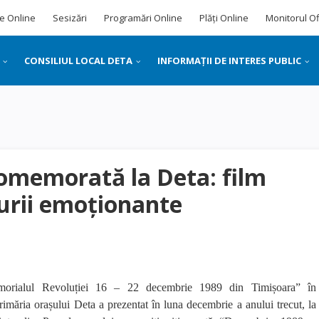
e Online
Sesizări
Programări Online
Plăți Online
Monitorul Of
CONSILIUL LOCAL DETA
INFORMAȚII DE INTERES PUBLIC
comemorată la Deta: film
urii emoționante
morialul Revoluției 16 – 22 decembrie 1989 din Timișoara” în
rimăria orașului Deta a prezentat în luna decembrie a anului trecut, la