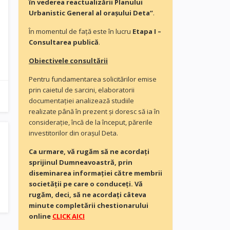
în vederea reactualizării Planului
Urbanistic General al orașului Deta”
.
În momentul de faţă este în lucru
Etapa I –
Consultarea publică
.
Obiectivele consultării
Pentru fundamentarea solicitărilor emise
prin caietul de sarcini, elaboratorii
documentaţiei analizează studiile
realizate până în prezent și doresc să ia în
consideraţie, încă de la început, părerile
investitorilor din orașul Deta.
Ca urmare, vă rugăm să ne acordaţi
sprijinul Dumneavoastră, prin
diseminarea informației către membrii
societății pe care o conduceți. Vă
rugăm, deci, să ne acordați câteva
minute completării chestionarului
online
CLICK AICI