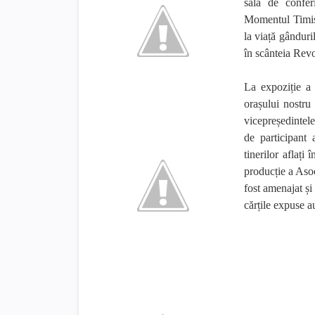
sala de confer
Momentul Timișo
la viață gânduril
în scânteia Rev
La expoziție a 
orașului nostru
vicepreședintel
de participant 
tinerilor aflaț
producție a Asoc
fost amenajat și
cărțile expuse a