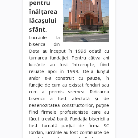
pentru
înălţarea
lăcaşului
sfânt.
Lucrările la
biserica din
Deta au început în 1996 odată cu
turnarea fundaţiei. Pentru câţiva ani
lucrările au fost întrerupte, fiind
reluate apoi în 1999. De-a lungul
anilor s-a construit cu pauze, în
funcţie de cum au existat fonduri sau
cum a permis vremea. Ridicarea
bisericii a fost afectată şi de
neseriozitatea constructorilor, puţine
fiind firmele profesioniste care au
făcut treabă bună. Fundaţia bisericii a
fost turnată parţial de firma SC
Iordan, lucrările au fost continuate de