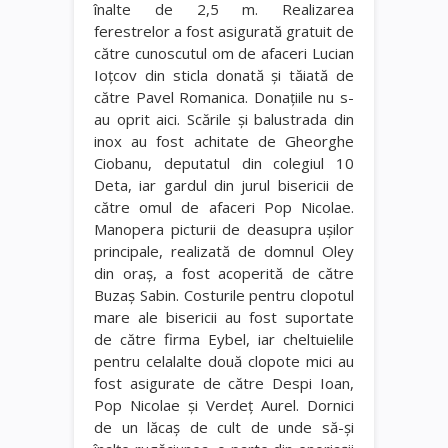
înalte de 2,5 m. Realizarea
ferestrelor a fost asigurată gratuit de
către cunoscutul om de afaceri Lucian
Ioţcov din sticla donată şi tăiată de
către Pavel Romanica. Donaţiile nu s-
au oprit aici. Scările şi balustrada din
inox au fost achitate de Gheorghe
Ciobanu, deputatul din colegiul 10
Deta, iar gardul din jurul bisericii de
către omul de afaceri Pop Nicolae.
Manopera picturii de deasupra uşilor
principale, realizată de domnul Oley
din oraş, a fost acoperită de către
Buzaş Sabin. Costurile pentru clopotul
mare ale bisericii au fost suportate
de către firma Eybel, iar cheltuielile
pentru celalalte două clopote mici au
fost asigurate de către Despi Ioan,
Pop Nicolae şi Verdeţ Aurel. Dornici
de un lăcaş de cult de unde să-şi