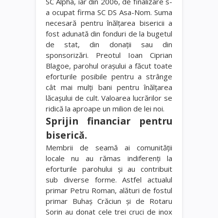
SC Alpha, iar din 2006, de finalizare s-
a ocupat firma SC DS Asa-Nom. Suma
necesară pentru înălţarea bisericii a
fost adunată din fonduri de la bugetul
de stat, din donaţii sau din
sponsorizări. Preotul Ioan Ciprian
Blagoe, parohul oraşului a făcut toate
eforturile posibile pentru a strânge
cât mai mulţi bani pentru înălţarea
lăcaşului de cult. Valoarea lucrărilor se
ridică la aproape un milion de lei noi.
Sprijin financiar pentru
biserică.
Membrii de seamă ai comunităţii
locale nu au rămas indiferenţi la
eforturile parohului şi au contribuit
sub diverse forme. Astfel actualul
primar Petru Roman, alături de fostul
primar Buhaş Crăciun şi de Rotaru
Sorin au donat cele trei cruci de inox