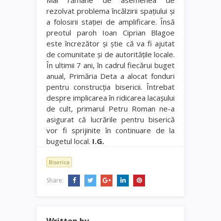
rezolvat problema încălzirii spaţiului şi
a folosirii staţiei de amplificare. Însă
preotul paroh Ioan Ciprian Blagoe
este încrezător şi ştie că va fi ajutat
de comunitate şi de autorităţile locale.
În ultimii 7 ani, în cadrul fiecărui buget
anual, Primăria Deta a alocat fonduri
pentru construcţia bisericii. Întrebat
despre implicarea în ridicarea lacaşului
de cult, primarul Petru Roman ne-a
asigurat că lucrările pentru biserică
vor fi sprijinite în continuare de la
bugetul local.
I.G.
Biserica
Share:
Written by