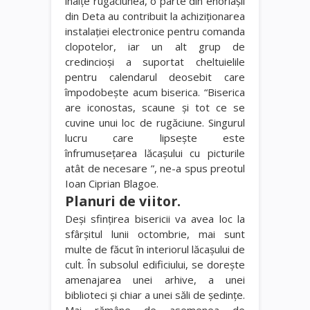
înalţe rugăciunea, o parte din enoriaşii
din Deta au contribuit la achiziţionarea
instalaţiei electronice pentru comanda
clopotelor, iar un alt grup de
credincioşi a suportat cheltuielile
pentru calendarul deosebit care
împodobeşte acum biserica. “Biserica
are iconostas, scaune şi tot ce se
cuvine unui loc de rugăciune. Singurul
lucru care lipseşte este
înfrumuseţarea lăcaşului cu picturile
atât de necesare ”, ne-a spus preotul
Ioan Ciprian Blagoe.
Planuri de viitor.
Deşi sfinţirea bisericii va avea loc la
sfârşitul lunii octombrie, mai sunt
multe de făcut în interiorul lăcaşului de
cult. În subsolul edificiului, se doreşte
amenajarea unei arhive, a unei
biblioteci şi chiar a unei săli de şedinţe.
Mai rămâne de asemenea de