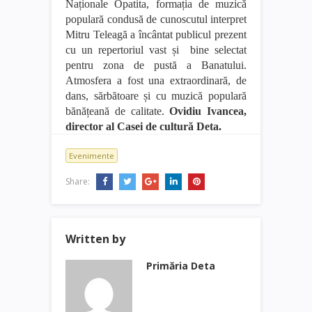
Naț
ionale Opatita
,
formaț
ia de muzică
populară condusă de c
unoscutul interpret
Mitru Teleagă a încântat publicul prezent
cu un repertoriul vast ș
i bine selectat
p
entru zona de pustă a Banatului.
Atmosfera a fost una extraordinară, de
dans, sărbătoare și cu muzică populară
bănățeană de calitate.
Ovidiu Ivancea,
director al Casei de cultură
Deta
.
Evenimente
Share:
Written by
Primăria Deta