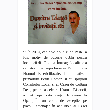
Și în 2014, cea de-a doua zi de Paș
te,
a
fost motiv de bucurie dublă pentru
locuitorii din Opatiț
a
.
Întreaga localitate a
sărbătorit, pe lângă Învierea Domnului și
Hramul Bisericii
locale
.
La inițiativa
primar
ului Petru Roman și
cu sprijinul
Co
nsiliului Local si al Casei de Cultură
Deta
, pentru a celebra Hramul Bisericii,
a fost organizată Ruga Bănățeană la
Opatița
.
Într-un cadru de exceptie,
pe
platoul am
enajat în aer liber al Casei