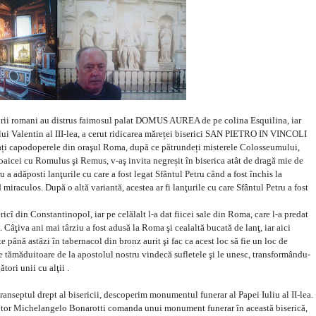
sorii romani au distrus faimosul palat DOMUS AUREA de pe colina Esquilina, iar
a lui Valentin al III-lea, a cerut ridicarea măreței biserici SAN PIETRO IN VINCOLI
zitați capodoperele din oraşul Roma, după ce pătrundeți misterele Colosseumului,
icei cu Romulus şi Remus, v-aş invita negreșit în biserica atât de dragă mie de
 a adăposti lanţurile cu care a fost legat Sfântul Petru când a fost închis la
miraculos. După o altă variantă, acestea ar fi lanţurile cu care Sfântul Petru a fost
icî din Constantinopol, iar pe celălalt l-a dat fiicei sale din Roma, care l-a predat
. Câţiva ani mai târziu a fost adusă la Roma şi cealaltă bucată de lanţ, iar aici
te până astăzi în tabernacol din bronz aurit şi fac ca acest loc să fie un loc de
re tămăduitoare de la apostolul nostru vindecă sufletele şi le unesc, transformându-
ori unii cu alţii .
n transeptul drept al bisericii, descoperim monumentul funerar al Papei Iuliu al II-lea.
sculptor Michelangelo Bonarotti comanda unui monument funerar în această biserică,