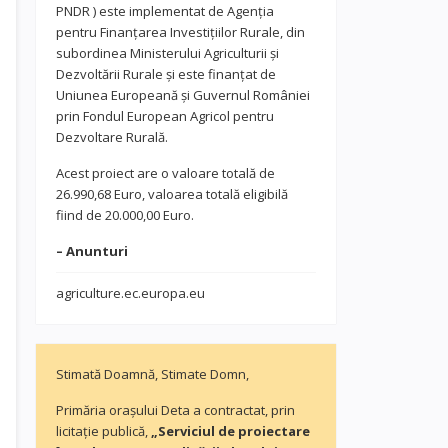
PNDR ) este implementat de Agenția
pentru Finanțarea Investițiilor Rurale, din
subordinea Ministerului Agriculturii și
Dezvoltării Rurale și este finanțat de
Uniunea Europeană și Guvernul României
prin Fondul European Agricol pentru
Dezvoltare Rurală.
Acest proiect are o valoare totală de
26.990,68 Euro, valoarea totală eligibilă
fiind de 20.000,00 Euro.
– Anunturi
agriculture.ec.europa.eu
Stimată Doamnă, Stimate Domn,
Primăria orașului Deta a contractat, prin
licitație publică,
„Serviciul de proiectare