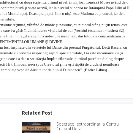
 arhitectural cu doua etaje. La primul nivel, în mijloc, tronează Moise având de o
 contemplativă şi viaţa activă, iar la nivelul superior ne întâmpină Papa Iuliu al II-
pera lui Montelupo). Deasupra papei, într-o nişă. este Madona cu pruncul, iar de o
nei sibile,
ensiune reţinută, vibrând de mânie şi pasiune, cu piciorul stâng puţin retras, este
pe care i-a găsit închinându-se viţelului de aur (Vechiul testament – Iesirea 32)
e le tine în braţul stâng. Privindu-l, ne minunăm, dar totodată conştientizăm că
ZA A SENTIMENTELOR UMANE ŞI DIVINE.
, au fost inspirate din versetele lui Dante din poemul Purgatoriul. Dacă Rasela, cu
nate cu privirea înspre cer, aspiră spre eternitate, Lia este încarnarea vieţii
e pe care i-a dat-o satisfacţia împlinirilor sale, purtând parcă un dialog despre
acă TE trăim cum ne-a spus Creatorul şi ne eşti răpită de cruda şi nemiloasa
ă spre viaţa veşnică dăruită tot de bunul Dumnezeu”. (
Endre Libuş
)
Related Post
Spectacol extraordinar la Centrul
Cultural Deta!