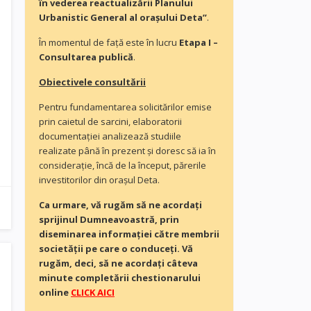
în vederea reactualizării Planului
Urbanistic General al orașului Deta”
.
În momentul de faţă este în lucru
Etapa I –
Consultarea publică
.
Obiectivele consultării
Pentru fundamentarea solicitărilor emise
prin caietul de sarcini, elaboratorii
documentaţiei analizează studiile
realizate până în prezent și doresc să ia în
consideraţie, încă de la început, părerile
investitorilor din orașul Deta.
Ca urmare, vă rugăm să ne acordaţi
sprijinul Dumneavoastră, prin
diseminarea informației către membrii
societății pe care o conduceți. Vă
rugăm, deci, să ne acordați câteva
minute completării chestionarului
online
CLICK AICI