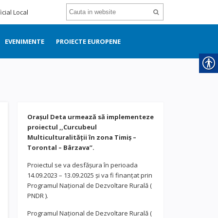
icial Local
EVENIMENTE
PROIECTE EUROPENE
Orașul Deta urmează să implementeze
proiectul ,,Curcubeul
Multiculturalității în zona Timiș –
Torontal – Bârzava”.
Proiectul se va desfășura în perioada
14.09.2023 – 13.09.2025 și va fi finanțat prin
Programul Național de Dezvoltare Rurală (
PNDR ).
Programul Național de Dezvoltare Rurală (