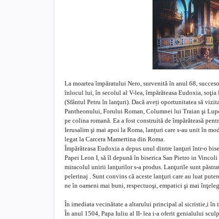
La moartea împăratului Nero, survenită în anul 68, succe
înlocul lui, în secolul al V-lea, împărăteasa Eudoxia, soţi
(Sfântul Petru în lanţuri). Dacă aveți oportunitatea să vi
Pantheonului, Forului Roman, Columnei lui Traian şi Lupoa
pe colina romană. Ea a fost construită de împărăteasă pentru
Ierusalim şi mai apoi la Roma, lanțuri care s-au unit în mod 
legat la Carcera Mamertina din Roma.
Împărăteasa Eudoxia a depus unul dintre lanţuri într-o biser
Papei Leon I, să îl depună în biserica San Pietro in Vincoli 
miracolul unirii lanţurilor s-a produs. Lanţurile sunt păstra
pelerinaj . Sunt convins că aceste lanţuri care au luat pute
ne în oameni mai buni, respectuoşi, empatici şi mai înţelegăt
În imediata vecinătate a altarului principal al sicristie,i î
În anul 1504, Papa Iuliu al II- lea i-a oferit genialului 