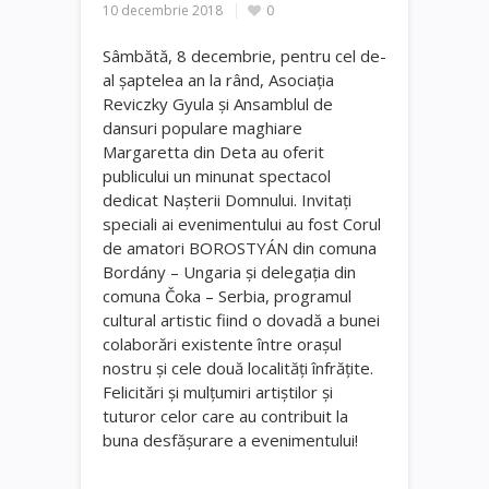
10 decembrie 2018
0
Sâmbătă, 8 decembrie, pentru cel de-
al șaptelea an la rând, Asociația
Reviczky Gyula și Ansamblul de
dansuri populare maghiare
Margaretta din Deta au oferit
publicului un minunat spectacol
dedicat Nașterii Domnului. Invitați
speciali ai evenimentului au fost Corul
de amatori BOROSTYÁN din comuna
Bordány – Ungaria și delegația din
comuna Čoka – Serbia, programul
cultural artistic fiind o dovadă a bunei
colaborări existente între orașul
nostru și cele două localități înfrățite.
Felicitări și mulțumiri artiștilor și
tuturor celor care au contribuit la
buna desfășurare a evenimentului!