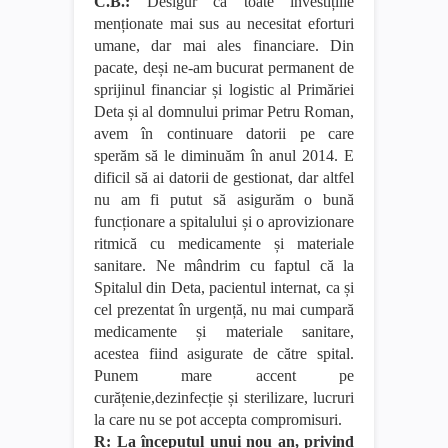
C.B.:
Desigur că toate investițiile
menționate mai sus au necesitat eforturi
umane, dar mai ales financiare. Din
pacate, deși ne-am bucurat permanent de
sprijinul financiar și logistic al Primăriei
Deta și al domnului primar Petru Roman,
avem în continuare datorii pe care
sperăm să le diminuăm în anul 2014. E
dificil să ai datorii de gestionat, dar altfel
nu am fi putut să asigurăm o bună
funcționare a spitalului și o aprovizionare
ritmică cu medicamente și materiale
sanitare. Ne mândrim cu faptul că la
Spitalul din Deta, pacientul internat, ca și
cel prezentat în urgență, nu mai cumpară
medicamente și materiale sanitare,
acestea fiind asigurate de către spital.
Punem mare accent pe
curățenie,dezinfecție și sterilizare, lucruri
la care nu se pot accepta compromisuri.
R: La începutul unui nou an, privind