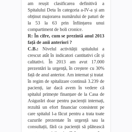
am reușit clasificarea definitivă a
Spitalului Deta în categoria a-IV-a și am
obținut majorarea numărului de paturi de
la 53 la 63 prin înființarea unui
compartiment de boli cronice.
R: În cifre, cum se prezintă anul 2013
față de anii anteriori ?
C.B.:
Nivelul activității spitalului a
crescut atât în indicatori cantitativi cât și
calitativi. În 2013 am avut 17.000
prezentări la urgență, în creștere cu 30%
față de anul anterior. Am internat și tratat
în regim de spitalizare continuă 3.239 de
pacienți, iar dacă avem în vedere că
spitalul primește finanțare de la Casa de
Asigurări doar pentru pacienții internați,
rezultă un efort financiar consistent pe
care spitalul l-a făcut pentru a trata toate
cazurile prezentate în urgență sau la
consultații, fără ca pacienții să plătească