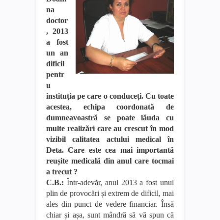
na
doctor
, 2013
a fost
un an
dificil
pentr
u
instituția pe care o conduceți. Cu toate
acestea, echipa coordonată de
dumneavoastră se poate lăuda cu
multe realizări care au crescut în mod
vizibil calitatea actului medical în
Deta. Care este cea mai importantă
reușite medicală din anul care tocmai
a trecut ?
C.B.:
Într-adevăr, anul 2013 a fost unul
plin de provocări și extrem de dificil, mai
ales din punct de vedere financiar. Însă
chiar și așa, sunt mândră să vă spun că