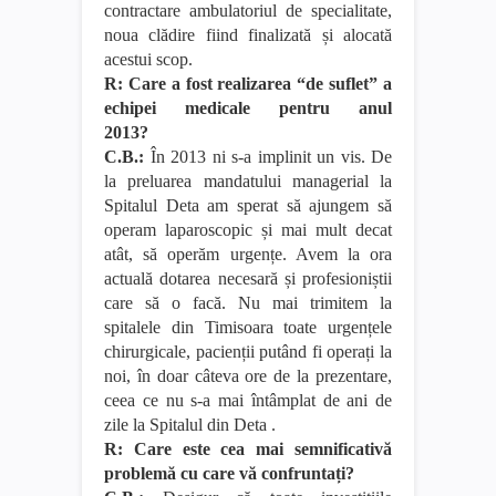
contractare ambulatoriul de specialitate,
noua clădire fiind finalizată și alocată
acestui scop.
R: Care a fost realizarea
“de suflet” a
echipei medicale pentru anul
2013?
C.B.:
În 2013 ni s-a implinit un vis. De
la preluarea mandatului managerial la
Spitalul Deta am sperat să ajungem să
operam laparoscopic și mai mult decat
atât, să operăm urgențe. Avem la ora
actuală dotarea necesară și profesioniștii
care să o facă. Nu mai trimitem la
spitalele din Timisoara toate urgențele
chirurgicale, pacienții putând fi operați la
noi, în doar câteva ore de la prezentare,
ceea ce nu s-a mai întâmplat de ani de
zile la Spitalul din Deta .
R: Care este cea mai semnificativă
problemă cu care vă confruntați?