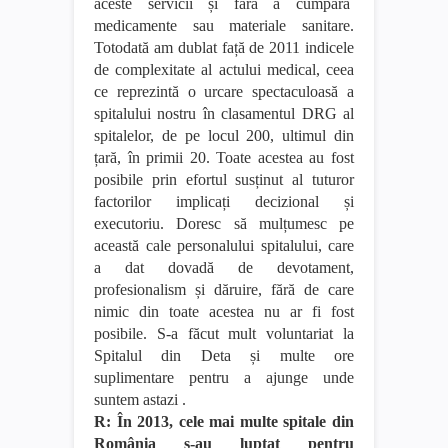
aceste servicii și fără a cumpăra
medicamente sau materiale sanitare.
Totodată am dublat față de 2011 indicele
de complexitate al actului medical, ceea
ce reprezintă o urcare spectaculoasă a
spitalului nostru în clasamentul DRG al
spitalelor, de pe locul 200, ultimul din
țară, în primii 20. Toate acestea au fost
posibile prin efortul susținut al tuturor
factorilor implicați decizional și
executoriu. Doresc să mulțumesc pe
această cale personalului spitalului, care
a dat dovadă de devotament,
profesionalism și dăruire, fără de care
nimic din toate acestea nu ar fi fost
posibile. S-a făcut mult voluntariat la
Spitalul din Deta și multe ore
suplimentare pentru a ajunge unde
suntem astazi .
R: În 2013, cele mai multe spitale din
România s-au luptat pentru