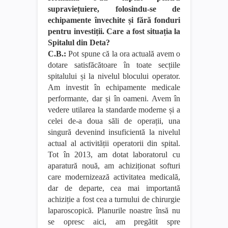
supraviețuiere, folosindu-se de
echipamente învechite și fără fonduri
pentru investiții. Care a fost situația la
Spitalul din Deta?
C.B.:
Pot spune că la ora actuală avem o
dotare satisfăcătoare în toate secțiile
spitalului și la nivelul blocului operator.
Am investit în echipamente medicale
performante, dar și în oameni. Avem în
vedere utilarea la standarde moderne și a
celei de-a doua săli de operații, una
singură devenind insuficientă la nivelul
actual al activității operatorii din spital.
Tot în 2013, am dotat laboratorul cu
aparatură nouă, am achiziționat softuri
care modernizează activitatea medicală,
dar de departe, cea mai importantă
achiziție a fost cea a turnului de chirurgie
laparoscopică. Planurile noastre însă nu
se opresc aici, am pregătit spre