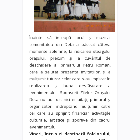
Înainte să înceapă jocul și muzica,
comunitatea din Deta a păstrat câteva
momente solemne, la ridicarea steagului
oraşului, precum şi la cuvântul de
deschidere al primarului Petru Roman,
care a salutat prezența invitaţiilor, și a
mulţumit tuturor celor care s-au implicat în
realizarea şi buna desfăşurare a
evenimentului. Sponsorii Zilelor Orașului
Deta nu au fost nici ei uitați, primarul și
organizatorii îndreptând mulțumiri către
cei care au sprijinit financiar activitățile
culturale, artistice şi sportive din cadrul
evenimentului.
Vineri, într-o zi destinată folclorului,