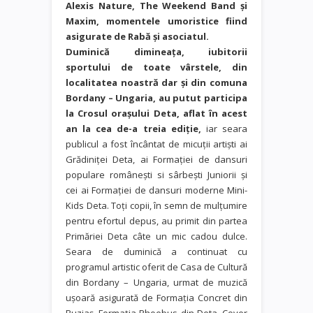
Alexis Nature, The Weekend Band şi
Maxim, momentele umoristice fiind
asigurate de Rabă şi asociatul.
Duminică dimineața, iubitorii
sportului de toate vârstele, din
localitatea noastră dar şi din comuna
Bordany – Ungaria, au putut participa
la Crosul oraşului Deta, aflat în acest
an la cea de-a treia ediţie,
iar seara
publicul a fost încântat de micuții artiști ai
Grădiniței Deta, ai Formației de dansuri
populare româneşti si sârbeşti Juniorii și
cei ai Formației de dansuri moderne Mini-
Kids Deta. Toți copii, în semn de mulțumire
pentru efortul depus, au primit din partea
Primăriei Deta câte un mic cadou dulce.
Seara de duminică a continuat cu
programul artistic oferit de Casa de Cultură
din Bordany – Ungaria, urmat de muzică
ușoară asigurată de Formaţia Concret din
Buziaş, Formaţia Phoebus din Deta, Cover