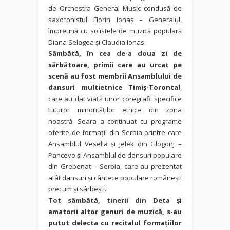
de Orchestra General Music condusă de
saxofonistul Florin Ionaş – Generalul,
împreună cu solistele de muzică populară
Diana Selagea şi Claudia Ionas.
Sâmbătă, în cea de-a doua zi de
sărbătoare, primii care au urcat pe
scenă au fost membrii Ansamblului de
dansuri multietnice Timiş-Torontal
,
care au dat viață unor coregrafii specifice
tuturor minorităţilor etnice din zona
noastră. Seara a continuat cu programe
oferite de formaţii din Serbia printre care
Ansamblul Veselia şi Jelek din Glogonj –
Pancevo și Ansamblul de dansuri populare
din Grebenaţ – Serbia, care au prezentat
atât dansuri şi cântece populare româneşti
precum şi sârbeşti.
Tot sâmbătă, tinerii din Deta și
amatorii altor genuri de muzică, s-au
putut delecta cu recitalul formaţiilor