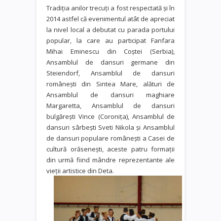
Tradiția anilor trecuți a fost respectată și în
2014 astfel că evenimentul atât de apreciat
la nivel local a debutat cu parada portului
popular, la care au participat Fanfara
Mihai Eminescu din Coştei (Serbia),
Ansamblul de dansuri germane din
Steiendorf, Ansamblul de dansuri
româneşti din Sintea Mare, alături de
Ansamblul de dansuri maghiare
Margaretta, Ansamblul de dansuri
bulgăreşti Vince (Coroniţa), Ansamblul de
dansuri sârbeşti Sveti Nikola şi Ansamblul
de dansuri populare româneşti a Casei de
cultură orăseneşti, aceste patru formații
din urmă fiind mândre reprezentante ale
vieții artistice din Deta.