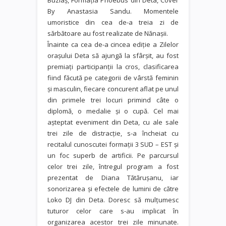
By Anastasia Sandu. Momentele
umoristice din cea de-a treia zi de
sărbătoare au fost realizate de Nănaşii.
Înainte ca cea de-a cincea ediție a Zilelor
orașului Deta să ajungă la sfârșit, au fost
premiați participanţii la cros, clasificarea
fiind făcută pe categorii de vârstă feminin
şi masculin, fiecare concurent aflat pe unul
din primele trei locuri primind câte o
diplomă, o medalie şi o cupă. Cel mai
așteptat eveniment din Deta, cu ale sale
trei zile de distracție, s-a încheiat cu
recitalul cunoscutei formaţii 3 SUD – EST și
un foc superb de artificii. Pe parcursul
celor trei zile, întregul program a fost
prezentat de Diana Tătăruşanu, iar
sonorizarea şi efectele de lumini de către
Loko DJ din Deta. Doresc să mulţumesc
tuturor celor care s-au implicat în
organizarea acestor trei zile minunate.