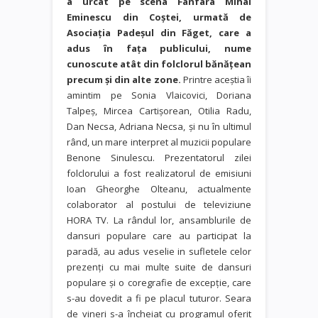
a urcat pe scena Fanfara Mihai
Eminescu din Coştei, urmată de
Asociaţia Padeşul din Făget, care a
adus în fața publicului, nume
cunoscute atât din folclorul bănăţean
precum şi din alte zone.
Printre aceştia îi
amintim pe Sonia Vlaicovici, Doriana
Talpeş, Mircea Cartişorean, Otilia Radu,
Dan Necsa, Adriana Necsa, şi nu în ultimul
rând, un mare interpret al muzicii populare
Benone Sinulescu. Prezentatorul zilei
folclorului a fost realizatorul de emisiuni
Ioan Gheorghe Olteanu, actualmente
colaborator al postului de televiziune
HORA TV. La rândul lor, ansamblurile de
dansuri populare care au participat la
paradă, au adus veselie in sufletele celor
prezenți cu mai multe suite de dansuri
populare și o coregrafie de excepţie, care
s-au dovedit a fi pe placul tuturor. Seara
de vineri s-a încheiat cu programul oferit