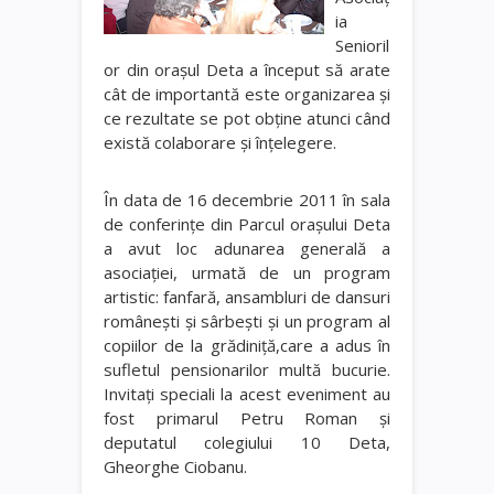
ia
Senioril
or din oraşul Deta a început să arate
cât de importantă este organizarea şi
ce rezultate se pot obţine atunci când
există colaborare şi înţelegere.
În data de 16 decembrie 2011 în sala
de conferinţe din Parcul oraşului Deta
a avut loc adunarea generală a
asociaţiei, urmată de un program
artistic: fanfară, ansambluri de dansuri
româneşti şi sârbeşti şi un program al
copiilor de la grădiniţă,care a adus în
sufletul pensionarilor multă bucurie.
Invitaţi speciali la acest eveniment au
fost primarul Petru Roman şi
deputatul colegiului 10 Deta,
Gheorghe Ciobanu.