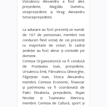
Voiculescu Alexandru a fost ales
preşedinte, Magdău Dumitru,
vicepreşedinte şi Virag Alexandru
totvicepreşedinte.
La adunare au fost prezenţi un număr
de 167 de pensionari, membrii noii
conduceri fiind votaţi de cei prezenţi
cu majoritate de voturi. În cadrul
şedinţei au fost alese şi comisiile pe
domenii.
Comisia Organizatorică va fi condusă
de Frunţeanu Ioan, preşedinte,
Ursulescu Emil, Pârvulescu Gheorghe,
Făgeţean Ioan, Stoica Alexandru,
membrii. Comisia Economic, financiar
şi patrimoniu va fi coordonată de
Palici Elisabeta, preşedinte, Rujan
Nicolae şi Tuşineanu Maricica,
membrii. Comisia de Cultură, sport şi