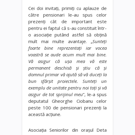
Cei doi invitaţi, primiţi cu aplauze de
către pensionari le-au spus celor
prezenţi cât de important este
pentru ei faptul că s-au constituit într-
o asociaţie putând astfel să obţină
mult mai multe avantaje. „
Sunteţi
foarte bine reprezentaţi iar vocea
voastră se aude acum mult mai bine.
Vă asigur că uşa mea vă este
permanent deschisă şi ştiu că şi
domnul primar vă ajută să vă duceţi la
bun sfărşit proiectele. Sunteţi un
exemplu de unitate pentru noi toţi şi vă
asigur de tot sprijinul meu
”, le-a spus
deputatul Gheorghe Ciobanu celor
peste 100 de pensionari prezenţi la
această acţiune.
Asociaţia Seniorilor din oraşul Deta