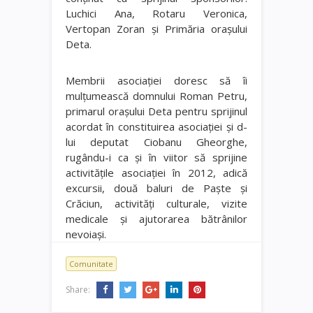
Luchici Ana, Rotaru Veronica,
Vertopan Zoran şi Primăria oraşului
Deta.
Membrii asociaţiei doresc să îi
mulţumească domnului Roman Petru,
primarul oraşului Deta pentru sprijinul
acordat în constituirea asociaţiei şi d-
lui deputat Ciobanu Gheorghe,
rugându-i ca şi în viitor să sprijine
activităţile asociaţiei în 2012, adică
excursii, două baluri de Paşte şi
Crăciun, activităţi culturale, vizite
medicale şi ajutorarea bătrânilor
nevoiaşi.
Comunitate
Share: