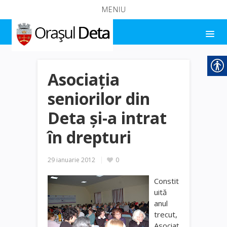
MENIU
Asociaţia
seniorilor din
Deta şi-a intrat
în drepturi
29 ianuarie 2012
0
Constit
uită
anul
trecut,
Asociaţ