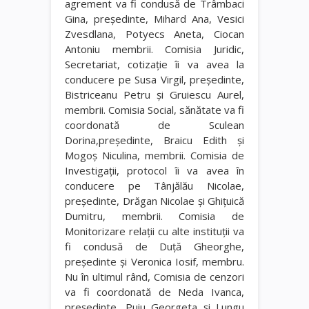
agrement va fi condusă de Trâmbaci
Gina, preşedinte, Mihard Ana, Vesici
Zvesdlana, Potyecs Aneta, Ciocan
Antoniu membrii. Comisia Juridic,
Secretariat, cotizaţie îi va avea la
conducere pe Susa Virgil, preşedinte,
Bistriceanu Petru şi Gruiescu Aurel,
membrii. Comisia Social, sănătate va fi
coordonată de Sculean
Dorina,preşedinte, Braicu Edith şi
Mogoş Niculina, membrii. Comisia de
Investigaţii, protocol îi va avea în
conducere pe Tânjălău Nicolae,
preşedinte, Drăgan Nicolae şi Ghiţuică
Dumitru, membrii. Comisia de
Monitorizare relaţii cu alte instituţii va
fi condusă de Duţă Gheorghe,
preşedinte şi Veronica Iosif, membru.
Nu în ultimul rând, Comisia de cenzori
va fi coordonată de Neda Ivanca,
preşedinte, Puiu Georgeta şi Lungu