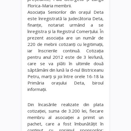
Florica-Maria membrii.
Asociaţia Seniorilor din oraşul Deta
este înregistrată la Judecătoria Deta,
finanţe, notariat urmând a se
înregistra şi la Registrul Comerţului. În
prezent asociaţia are un număr de
220 de mebrii cotizanţi cu legitimaţii,
iar înscrierile continuă. Cotizaţia
pentru anul 2012 este de 3 lei/lună,
care se va plăti în ultimile două
săptămâni din lună la d-nul Bistriceanu
Petru, marţi şi joi între orele 16-18 la
Primăria oraşului Deta, biroul
informaţii.
Din încasările realizate din plata
cotizaţiei, suma de 3.200 lei, fiecare
membru al asociaţiei a primit un
pachet, care a fost îmbunătăţit în
conţinut cu sprijinul sponsorilor: