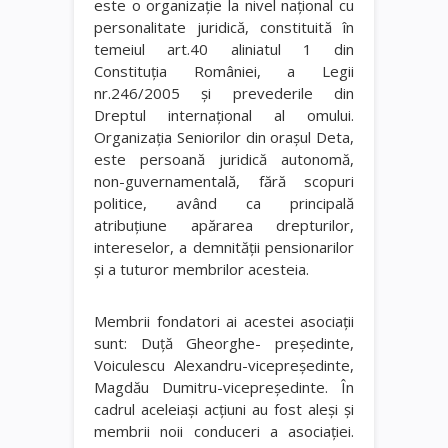
este o organizaţie la nivel naţional cu
personalitate juridică, constituită în
temeiul art.40 aliniatul 1 din
Constituţia României, a Legii
nr.246/2005 şi prevederile din
Dreptul internaţional al omului.
Organizaţia Seniorilor din oraşul Deta,
este persoană juridică autonomă,
non-guvernamentală, fără scopuri
politice, având ca principală
atribuţiune apărarea drepturilor,
intereselor, a demnităţii pensionarilor
şi a tuturor membrilor acesteia.
Membrii fondatori ai acestei asociaţii
sunt: Duţă Gheorghe- preşedinte,
Voiculescu Alexandru-vicepreşedinte,
Magdău Dumitru-vicepreşedinte. În
cadrul aceleiaşi acţiuni au fost aleşi şi
membrii noii conduceri a asociaţiei.