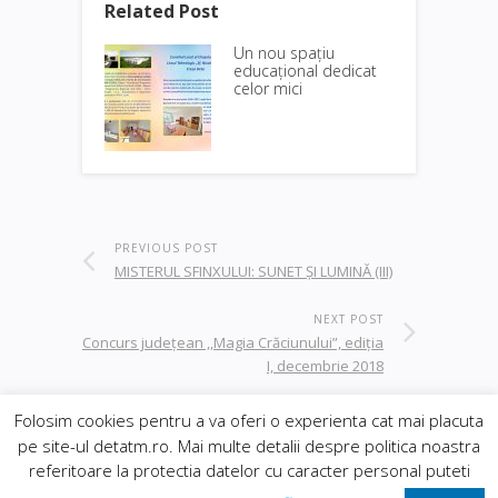
Related Post
Un nou spațiu
educațional dedicat
celor mici
PREVIOUS POST
MISTERUL SFINXULUI: SUNET ȘI LUMINĂ (III)
NEXT POST
Concurs județean ,,Magia Crăciunului”, ediția
I, decembrie 2018
Folosim cookies pentru a va oferi o experienta cat mai placuta
pe site-ul detatm.ro. Mai multe detalii despre politica noastra
© 2019
Orasul Deta
| realizat de
DowMedia
|
referitoare la protectia datelor cu caracter personal puteti
gazduire Web BanatHost
Inapoi sus