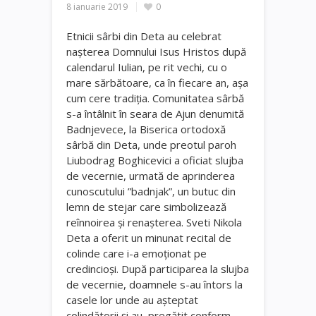
8 ianuarie 2019
0
Etnicii sârbi din Deta au celebrat
nașterea Domnului Isus Hristos după
calendarul Iulian, pe rit vechi, cu o
mare sărbătoare, ca în fiecare an, așa
cum cere tradiția. Comunitatea sârbă
s-a întâlnit în seara de Ajun denumită
Badnjevece, la Biserica ortodoxă
sârbă din Deta, unde preotul paroh
Liubodrag Boghicevici a oficiat slujba
de vecernie, urmată de aprinderea
cunoscutului ”badnjak”, un butuc din
lemn de stejar care simbolizează
reînnoirea și renașterea. Sveti Nikola
Deta a oferit un minunat recital de
colinde care i-a emoționat pe
credincioși. După participarea la slujba
de vecernie, doamnele s-au întors la
casele lor unde au așteptat
colindătorii și au pregătit conform