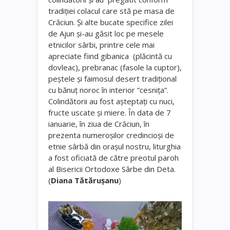
tradiției colacul care stă pe masa de
Crăciun. Și alte bucate specifice zilei
de Ajun și-au găsit loc pe mesele
etnicilor sârbi, printre cele mai
apreciate fiind gibanica (plăcintă cu
dovleac), prebranac (fasole la cuptor),
peștele și faimosul desert tradițional
cu bănuț noroc în interior ”cesnița”.
Colindătorii au fost așteptați cu nuci,
fructe uscate și miere. În data de 7
ianuarie, în ziua de Crăciun, în
prezenta numeroșilor credincioși de
etnie sârbă din orașul nostru, liturghia
a fost oficiată de către preotul paroh
al Bisericii Ortodoxe Sârbe din Deta.
(
Diana Tătărușanu
)