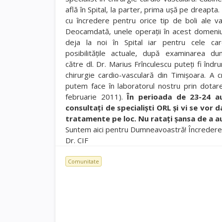
află în Spital, la parter, prima uşă pe dreapta
cu încredere pentru orice tip de boli ale v
Deocamdată, unele operaţii în acest domeni
deja la noi în Spital iar pentru cele c
posibilităţile actuale, după examinarea d
către dl. Dr. Marius Frînculescu puteţi fi îndru
chirurgie cardio-vasculară din Timişoara. A
putem face în laboratorul nostru prin dota
februarie 2011).
În perioada de 23-24 au
consultaţi de specialişti ORL şi vi se vor d
tratamente pe loc. Nu rataţi şansa de a au
Suntem aici pentru Dumneavoastră! Încrederea
Dr. CIF
Comunitate