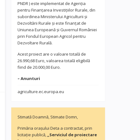
PNDR ) este implementat de Agenția
pentru Finanțarea Investițiilor Rurale, din
subordinea Ministerului Agriculturii și
Dezvoltării Rurale și este finanțat de
Uniunea Europeană și Guvernul României
prin Fondul European Agricol pentru
Dezvoltare Rurală.
Acest proiect are o valoare totală de
26.990,68 Euro, valoarea totală eligibilă
fiind de 20.000,00 Euro.
– Anunturi
agriculture.ec.europa.eu
Stimată Doamnă, Stimate Domn,
Primăria orașului Deta a contractat, prin
licitație publică,
„Serviciul de proiectare