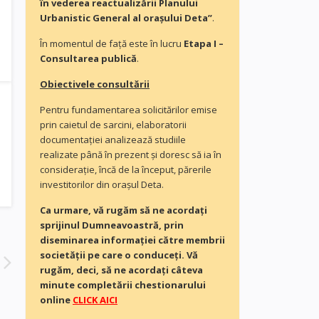
în vederea reactualizării Planului
Urbanistic General al orașului Deta”
.
În momentul de faţă este în lucru
Etapa I –
Consultarea publică
.
Obiectivele consultării
Pentru fundamentarea solicitărilor emise
prin caietul de sarcini, elaboratorii
documentaţiei analizează studiile
realizate până în prezent și doresc să ia în
consideraţie, încă de la început, părerile
investitorilor din orașul Deta.
Ca urmare, vă rugăm să ne acordaţi
sprijinul Dumneavoastră, prin
diseminarea informației către membrii
societății pe care o conduceți. Vă
rugăm, deci, să ne acordați câteva
minute completării chestionarului
online
CLICK AICI