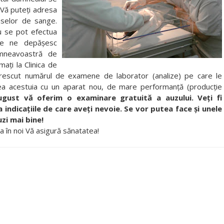
. Vă puteţi adresa
aselor de sange.
u se pot efectua
are ne depăşesc
umneavoastră de
maţi la Clinica de
 crescut numărul de examene de laborator (analize) pe care le
rea acestuia cu un aparat nou, de mare performanţă (producţie
gust vă oferim o examinare gratuită a auzului. Veţi fi
a indicaţiile de care aveţi nevoie. Se vor putea face şi unele
zi mai bine!
 în noi Vă asigură sănatatea!