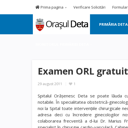
Prima pagina
Verificare Solicitări
Formular
PRIMĂRIA DETA
MONITORUL PRIMĂRIEI DETA
Examen ORL gratuit 
29 august 2011
1
Spitalul Orăşenesc Deta se poate lăuda cu
notabile. În specialitatea obstetrică-ginecolog
noi la Spital toate intervenţiile chirurgicale n
adresa deci cu încredere ginecologilor no
colaborarea frecventă a d-lui Dr. Marius Fr
specialist în chirurgie cardio-vasculară. Cabin