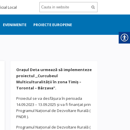
icial Local
EVENIMENTE
PROIECTE EUROPENE
Orașul Deta urmează să implementeze
proiectul ,,Curcubeul
Multiculturalității în zona Timiș –
Torontal – Bârzava”.
Proiectul se va desfășura în perioada
14.09.2023 – 13.09.2025 și va fi finanțat prin
Programul Național de Dezvoltare Rurală (
PNDR ).
Programul Național de Dezvoltare Rurală (