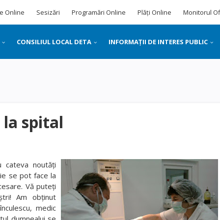
e Online
Sesizări
Programări Online
Plăți Online
Monitorul Of
CONSILIUL LOCAL DETA
INFORMAȚII DE INTERES PUBLIC
la spital
 cateva noutăţi
ie se pot face la
ecesare. Vă puteţi
ştri! Am obţinut
înculescu, medic
etul dumnealui se