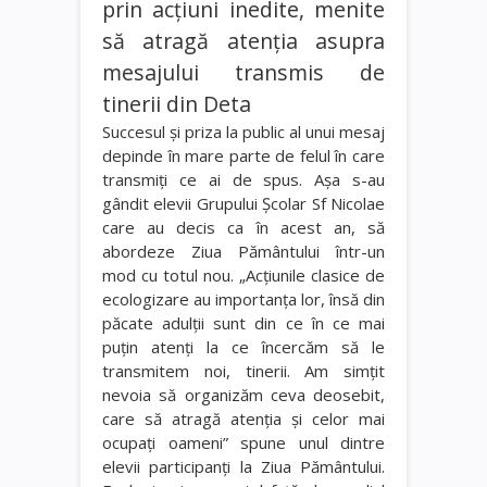
prin acţiuni inedite, menite
să atragă atenţia asupra
mesajului transmis de
tinerii din Deta
Succesul şi priza la public al unui mesaj
depinde în mare parte de felul în care
transmiţi ce ai de spus. Aşa s-au
gândit elevii Grupului Şcolar Sf Nicolae
care au decis ca în acest an, să
abordeze Ziua Pământului într-un
mod cu totul nou. „Acţiunile clasice de
ecologizare au importanţa lor, însă din
păcate adulţii sunt din ce în ce mai
puţin atenţi la ce încercăm să le
transmitem noi, tinerii. Am simţit
nevoia să organizăm ceva deosebit,
care să atragă atenţia şi celor mai
ocupaţi oameni” spune unul dintre
elevii participanţi la Ziua Pământului.