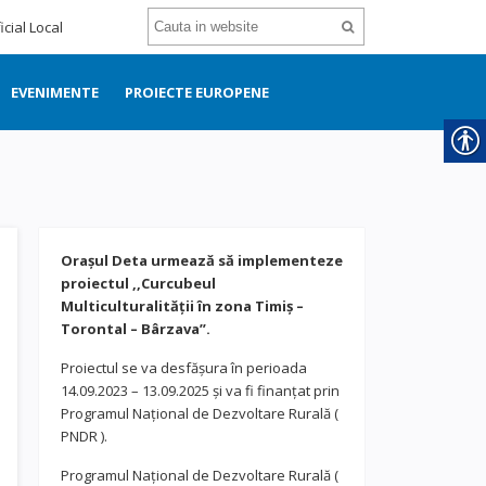
icial Local
EVENIMENTE
PROIECTE EUROPENE
Orașul Deta urmează să implementeze
proiectul ,,Curcubeul
Multiculturalității în zona Timiș –
Torontal – Bârzava”.
Proiectul se va desfășura în perioada
14.09.2023 – 13.09.2025 și va fi finanțat prin
Programul Național de Dezvoltare Rurală (
PNDR ).
Programul Național de Dezvoltare Rurală (