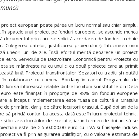
e muncă
 proiect european poate părea un lucru normal sau chiar simplu,
te, în spatele unui proiect pe fonduri europene, se ascunde munca
că documentul prin care se solicită acordarea de fonduri, trebuie
. Culegerea datelor, justificarea proiectului şi întocmirea unui
ază uneori luni de zile. Însă efortul merită deoarece un proiect
de euro. Serviciului de Dezvoltare Economică pentru Proiecte cu
 Deta se mândreşte nu cu unul ci cu două proiecte care au primit
astă lună. Proiectul transfrontalier “Sezatori cu tradiţii şi noutăţi
 în colaborare cu comuna Bordany în cadrul Programului de
uni să întărească relaţiile dintre locuitorii şi instituţiile din Deta
0 euro este finanţat în proporţie de 98% din fonduri europene
 care a început implementarea este “Casa de cultură a Oraşului
 de primărie, dar şi de către locuitorii oraşului. După doi ani de la
pe să prindă contur. La acesta dată este în lucru proiectul tehnic,
 şi licitarea lucrărilor de execuţie, iar în termen de doi ani să se
iectului este de 2.550.000.00 euro cu TVA şi finisajele incluse.
proiect va fi prin asigurarea utilităţilor, cu o valoare estimată de