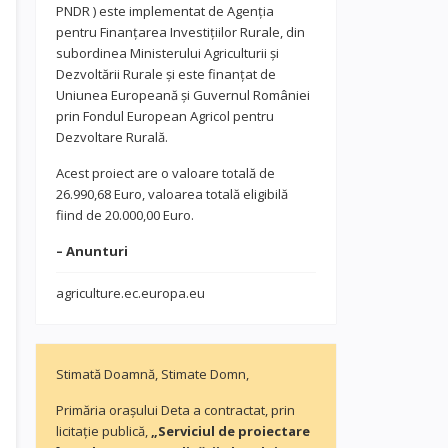
PNDR ) este implementat de Agenția
pentru Finanțarea Investițiilor Rurale, din
subordinea Ministerului Agriculturii și
Dezvoltării Rurale și este finanțat de
Uniunea Europeană și Guvernul României
prin Fondul European Agricol pentru
Dezvoltare Rurală.
Acest proiect are o valoare totală de
26.990,68 Euro, valoarea totală eligibilă
fiind de 20.000,00 Euro.
– Anunturi
agriculture.ec.europa.eu
Stimată Doamnă, Stimate Domn,
Primăria orașului Deta a contractat, prin
licitație publică,
„Serviciul de proiectare