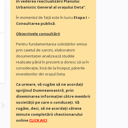
în vederea reactualizării Planului
Urbanistic General al orașului Deta”
.
În momentul de faţă este în lucru
Etapa I –
Consultarea publică
.
Obiectivele consultării
Pentru fundamentarea solicitărilor emise
prin caietul de sarcini, elaboratorii
documentaţiei analizează studiile
realizate până în prezent și doresc să ia în
consideraţie, încă de la început, părerile
investitorilor din orașul Deta.
Ca urmare, vă rugăm să ne acordaţi
sprijinul Dumneavoastră, prin
diseminarea informației către membrii
societății pe care o conduceți. Vă
rugăm, deci, să ne acordați câteva
minute completării chestionarului
online
CLICK AICI