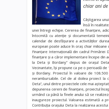
chiar ani d
Câştigarea unui
însă în realita
unei întregi echipe. Cererea de finanţare, adi
întocmită cu atenţie şi documentată temeinic
calendar de desfăşurare a activităţilor dure
european poate aduce în oraş chiar milioane 
Finanţare Internaţională din cadrul Primăriei
finanţare şi a căror implementare începe din ace
la Deta şi Bordany” depus de oraşul Deta
Vecinantate, îşi propune ca pe o perioadă de 12 l
şi Bordany. Proiectul în valoare de 108.50
nerambursabile. Cel de al doilea proiect la
Deta”, unul dintre proiectele cele mai aşteptate
depunerea cererii de finanţare, proiectul înce
urmând ca până la finele anului să se realizeze
inaugureze proiectul. Valoarea estimată a pro
Contribuţia oraşului Deta la realizarea acestui 