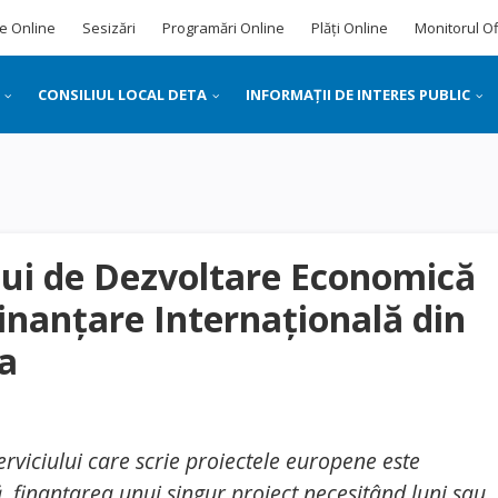
e Online
Sesizări
Programări Online
Plăți Online
Monitorul Of
CONSILIUL LOCAL DETA
INFORMAȚII DE INTERES PUBLIC
ului de Dezvoltare Economică
inanţare Internaţională din
ta
serviciului care scrie proiectele europene este
, finanţarea unui singur proiect necesitând luni sau