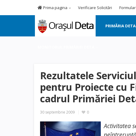
Prima pagina
Verificare Solicitări
Formular
PRIMĂRIA DETA
MONITORUL PRIMĂRIEI DETA
Rezultatele Servici
pentru Proiecte cu F
cadrul Primăriei De
30 septembrie 2009
0
Activitatea 
neîntreruptă