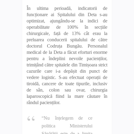
În ultima perioadă, indicatorii de
funcționare ai Spitalului din Deta s-au
optimizat, ajungându-se la indici de
operabilitate de 100% în secțiile
chirurgicale, față de 13% cât erau la
preluarea conducerii spitalului de către
doctorul Codruța Bungău. Personalul
medical de la Deta a făcut eforturi enorme
pentru a îndeplini nevoile pacienților,
trimițând către spitalele din Timișoara strict
cazurile care i-a depășit din punct de
vedere logistic. S-au efectuat operații de
tiroidă, cancere de toate tipurile, inclusiv
de sân, colon sau ovar, chirurgia
laparoscopică fiind la mare căutare în
rândul pacienților.
“Nu înțelegem de ce
politica Ministerului
Sănătății este de a limita