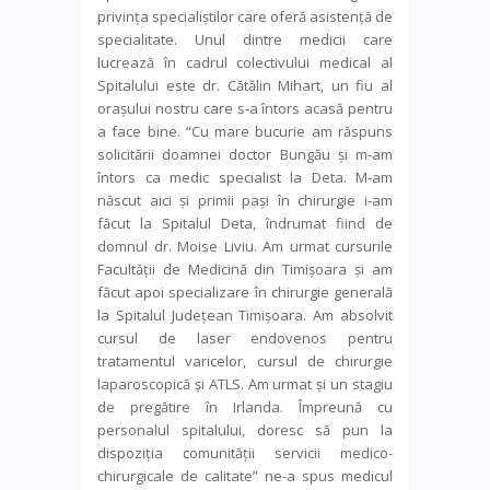
privința specialiștilor care oferă asistență de
specialitate. Unul dintre medicii care
lucrează în cadrul colectivului medical al
Spitalului este dr. Cătălin Mihart, un fiu al
orașului nostru care s-a întors acasă pentru
a face bine. “Cu mare bucurie am răspuns
solicitării doamnei doctor Bungău și m-am
întors ca medic specialist la Deta. M-am
născut aici și primii pași în chirurgie i-am
făcut la Spitalul Deta, îndrumat fiind de
domnul dr. Moise Liviu. Am urmat cursurile
Facultății de Medicină din Timișoara și am
făcut apoi specializare în chirurgie generală
la Spitalul Județean Timișoara. Am absolvit
cursul de laser endovenos pentru
tratamentul varicelor, cursul de chirurgie
laparoscopică și ATLS. Am urmat și un stagiu
de pregătire în Irlanda. Împreună cu
personalul spitalului, doresc să pun la
dispoziția comunității servicii medico-
chirurgicale de calitate” ne-a spus medicul