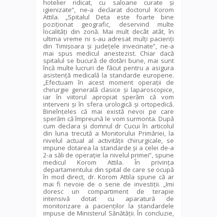
hotelier ridicat, cu saloane curate și
igienizate”, ne-a declarat doctorul Korom
Attila. „Spitalul Deta este foarte bine
poziționat geografic, deservind multe
localități din zonă. Mai mult decât atât, în
ultima vreme ni s-au adresat mulți pacienți
din Timișoara și județele invecinate”, ne-a
mai spus medicul anestezist. Chiar dacă
spitalul se bucură de dotări bune, mai sunt
încă multe lucruri de făcut pentru a asigura
asistență medicală la standarde europene.
„Efectuam în acest moment operații de
chirurgie generală clasice și laparoscopice,
iar în viitorul apropiat sperăm că vom
interveni și în sfera urologică și ortopedică.
Bineînțeles că mai există nevoi pe care
sperăm că împreună le vom surmonta. După
cum declara și domnul dr Cucui în articolul
din luna trecută a Monitorului Primăriei, la
nivelul actual al activității chirurgicale, se
impune dotarea la standarde și a celei de-a
2-a săli de operație la nivelul primei”, spune
medicul Korom Attila. În privința
departamentului din spital de care se ocupă
în mod direct, dr. Korom Attila spune că ar
mai fi nevoie de o serie de investiții. „Imi
doresc un compartiment de terapie
intensivă dotat cu aparatură de
monitorizare a pacienților la standardele
impuse de Ministerul Sănătății. În concluzie,