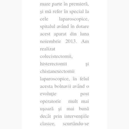
mare parte în premieră,
și mă refer în special la
cele laparoscopice,
spitalul având în dotare
acest aparat din luna
noiembrie 2013. Am
realizat
colecistectomii,
histerectomii și
chistanexectomii
laparoscopice, în felul
acesta bolnavii având o
evoluție post
operatorie mult mai
ușoară și mai bună
decât prin intervențiile
clasice, scurtându-se