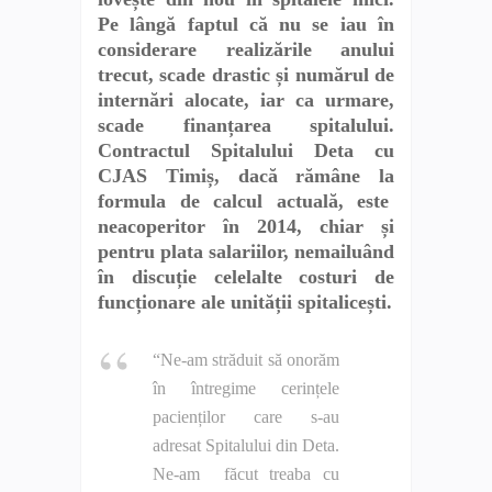
Pe lângă faptul că nu se iau în
considerare realizările anului
trecut, scade drastic și numărul de
internări alocate, iar ca urmare,
scade finanțarea spitalului.
Contractul Spitalului Deta cu
CJAS Timiș, dacă rămâne la
formula de calcul actuală, este
neacoperitor în 2014, chiar și
pentru plata salariilor, nemailuând
în discuție celelalte costuri de
funcționare ale unității spitalicești.
“Ne-am străduit să onorăm
în întregime cerințele
pacienților care s-au
adresat Spitalului din Deta.
Ne-am făcut treaba cu