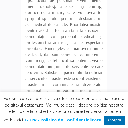
lipsă acută de personal. Avem medici
tineri, radiolog, anestezist și chirurg,
dornici de afirmare, care vor avea tot
sprijinul spitalului pentru a desfășura un
act medical de calitate. Prioritatea noastră
pentru 2013 a fost să stăm la dispoziția
comunității cu personal dedicat și
profesionist și am reușit să ne respectăm
prioritatea.Bineînțeles că mai avem multe
de făcut, dar sunt convinsă că împreună
vom reuși, astfel încât să putem avea o
comunitate mulțumită de serviciile pe care
le oferim. Satisfacția pacientului beneficiar
al serviciilor noastre este scopul existenței
noastre în comunitate și dezideratul
principal al întregului nostru act
managerial.
Folosim cookies pentru a va oferi o experienta cat mai placuta
pe site-ul detatm.ro. Mai multe detalii despre politica noastra
referitoare la protectia datelor cu caracter personal puteti
31 ianuarie 2014
in
Sanatate
vedea aici:
GDPR - Politica de Confidentialitate
Accepta