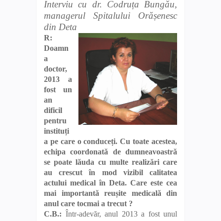
Interviu cu dr. Codruța Bungău,
managerul Spitalului Orășenesc
din Deta
R:
Doamn
a
doctor,
2013 a
fost un
an
dificil
pentru
instituți
a pe care o conduceți. Cu toate acestea,
echipa coordonată de dumneavoastră
se poate lăuda cu multe realizări care
au crescut în mod vizibil calitatea
actului medical în Deta. Care este cea
mai importantă reușite medicală din
anul care tocmai a trecut ?
C.B.:
Într-adevăr, anul 2013 a fost unul