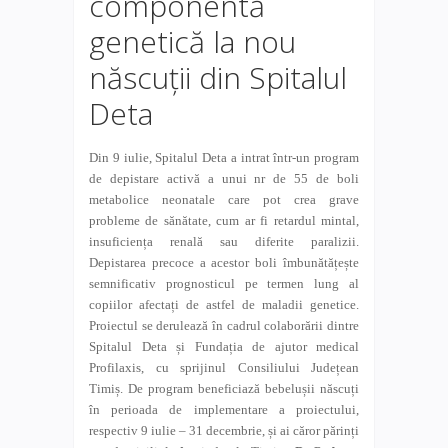
componentă
genetică la nou
născuții din Spitalul
Deta
Din 9 iulie, Spitalul Deta a intrat într-un program
de depistare activă a unui nr de 55 de boli
metabolice neonatale care pot crea grave
probleme de sănătate, cum ar fi retardul mintal,
insuficiența renală sau diferite paralizii.
Depistarea precoce a acestor boli îmbunătățește
semnificativ prognosticul pe termen lung al
copiilor afectați de astfel de maladii genetice.
Proiectul se derulează în cadrul colaborării dintre
Spitalul Deta și Fundația de ajutor medical
Profilaxis, cu sprijinul Consiliului Județean
Timiș. De program beneficiază bebelușii născuți
în perioada de implementare a proiectului,
respectiv 9 iulie – 31 decembrie, și ai căror părinți