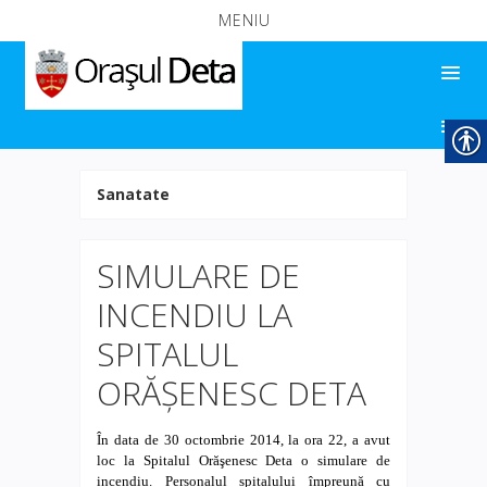
MENIU
Sanatate
SIMULARE DE
INCENDIU LA
SPITALUL
ORĂŞENESC DETA
În data de 30 octombrie 2014, la ora 22, a avut
loc la Spitalul Orăşenesc Deta o simulare de
incendiu. Personalul spitalului împreună cu