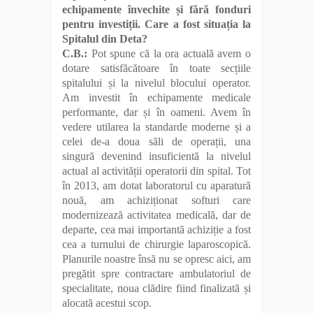
echipamente învechite și fără fonduri
pentru investiții. Care a fost situația la
Spitalul din Deta?
C.B.:
Pot spune că la ora actuală avem o
dotare satisfăcătoare în toate secțiile
spitalului și la nivelul blocului operator.
Am investit în echipamente medicale
performante, dar și în oameni. Avem în
vedere utilarea la standarde moderne și a
celei de-a doua săli de operații, una
singură devenind insuficientă la nivelul
actual al activității operatorii din spital. Tot
în 2013, am dotat laboratorul cu aparatură
nouă, am achiziționat softuri care
modernizează activitatea medicală, dar de
departe, cea mai importantă achiziție a fost
cea a turnului de chirurgie laparoscopică.
Planurile noastre însă nu se opresc aici, am
pregătit spre contractare ambulatoriul de
specialitate, noua clădire fiind finalizată și
alocată acestui scop.