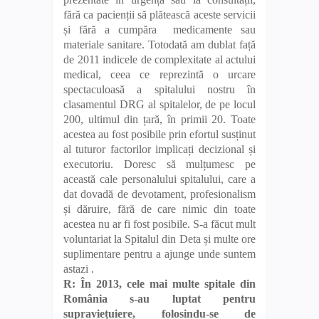
fără ca pacienții să plătească aceste servicii
și fără a cumpăra medicamente sau
materiale sanitare. Totodată am dublat față
de 2011 indicele de complexitate al actului
medical, ceea ce reprezintă o urcare
spectaculoasă a spitalului nostru în
clasamentul DRG al spitalelor, de pe locul
200, ultimul din țară, în primii 20. Toate
acestea au fost posibile prin efortul susținut
al tuturor factorilor implicați decizional și
executoriu. Doresc să mulțumesc pe
această cale personalului spitalului, care a
dat dovadă de devotament, profesionalism
și dăruire, fără de care nimic din toate
acestea nu ar fi fost posibile. S-a făcut mult
voluntariat la Spitalul din Deta și multe ore
suplimentare pentru a ajunge unde suntem
astazi .
R: În 2013, cele mai multe spitale din
România s-au luptat pentru
supraviețuiere, folosindu-se de