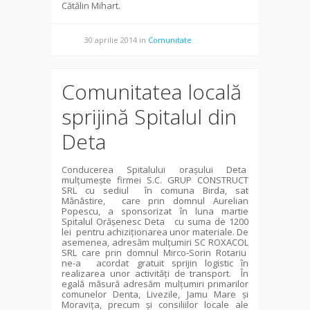
Cătălin Mihart.
30 aprilie 2014
in
Comunitate
Comunitatea locală
sprijină Spitalul din
Deta
Conducerea Spitalului oraşului Deta
mulţumeşte firmei S.C. GRUP CONSTRUCT
SRL cu sediul
în comuna Birda, sat
Mănăstire, care prin domnul Aurelian
Popescu, a sponsorizat în luna martie
Spitalul Orăşenesc Deta
cu suma de 1200
lei
pentru achiziţionarea unor materiale. De
asemenea, adresăm mulţumiri SC ROXACOL
SRL care prin domnul Mirco-Sorin Rotariu
ne-a
acordat gratuit sprijin logistic în
realizarea unor activităţi de transport.
În
egală măsură adresăm mulţumiri primarilor
comunelor Denta, Livezile, Jamu Mare și
Moraviţa, precum şi consiliilor locale ale