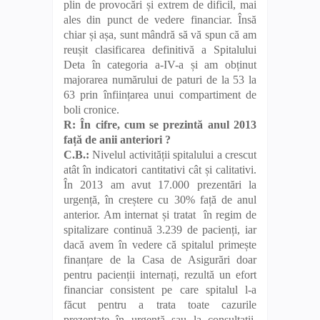
plin de provocări și extrem de dificil, mai
ales din punct de vedere financiar. Însă
chiar și așa, sunt mândră să vă spun că am
reușit clasificarea definitivă a Spitalului
Deta în categoria a-IV-a și am obținut
majorarea numărului de paturi de la 53 la
63 prin înființarea unui compartiment de
boli cronice.
R: În cifre, cum se prezintă anul 2013
față de anii anteriori ?
C.B.:
Nivelul activității spitalului a crescut
atât în indicatori cantitativi cât și calitativi.
În 2013 am avut 17.000 prezentări la
urgență, în creștere cu 30% față de anul
anterior. Am internat și tratat în regim de
spitalizare continuă 3.239 de pacienți, iar
dacă avem în vedere că spitalul primește
finanțare de la Casa de Asigurări doar
pentru pacienții internați, rezultă un efort
financiar consistent pe care spitalul l-a
făcut pentru a trata toate cazurile
prezentate în urgență sau la consultații,