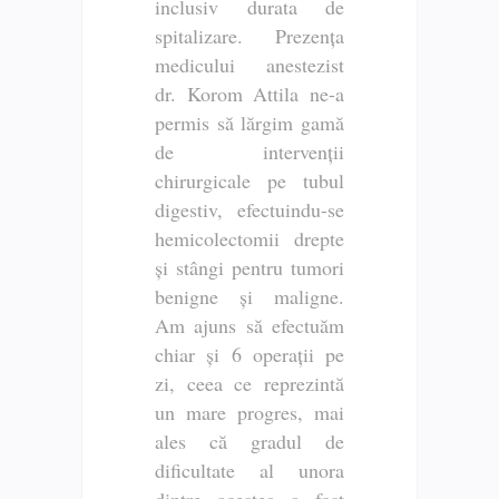
inclusiv durata de
spitalizare. Prezența
medicului anestezist
dr. Korom Attila ne-a
permis să lărgim gamă
de intervenții
chirurgicale pe tubul
digestiv, efectuindu-se
hemicolectomii drepte
și stângi pentru tumori
benigne și maligne.
Am ajuns să efectuăm
chiar și 6 operații pe
zi, ceea ce reprezintă
un mare progres, mai
ales că gradul de
dificultate al unora
dintre acestea a fost