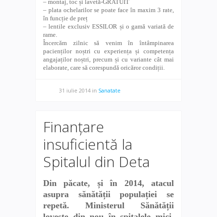
– montaj, toc și lavetă-GRATUIT
– plata ochelarilor se poate face în maxim 3 rate,
în funcție de preț
– lentile exclusiv ESSILOR și o gamă variată de
rame.
Încercăm zilnic să venim în întâmpinarea
pacienților noștri cu experiența și competența
angajaților noștri, precum și cu variante cât mai
elaborate, care să corespundă oricăror condiții.
31 iulie 2014
in
Sanatate
Finanțare
insuficientă la
Spitalul din Deta
Din păcate, și în 2014, atacul
asupra sănătății populației se
repetă. Ministerul Sănătății
lovește din nou în spitalele mici.