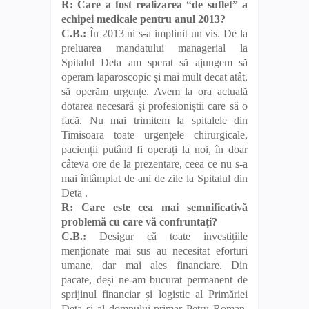
R: Care a fost realizarea
“de suflet” a
echipei medicale pentru anul 2013?
C.B.:
În 2013 ni s-a implinit un vis. De la
preluarea mandatului managerial la
Spitalul Deta am sperat să ajungem să
operam laparoscopic și mai mult decat atât,
să operăm urgențe. Avem la ora actuală
dotarea necesară și profesioniștii care să o
facă. Nu mai trimitem la spitalele din
Timisoara toate urgențele chirurgicale,
pacienții putând fi operați la noi, în doar
câteva ore de la prezentare, ceea ce nu s-a
mai întâmplat de ani de zile la Spitalul din
Deta .
R: Care este cea mai semnificativă
problemă cu care vă confruntați?
C.B.:
Desigur că toate investițiile
menționate mai sus au necesitat eforturi
umane, dar mai ales financiare. Din
pacate, deși ne-am bucurat permanent de
sprijinul financiar și logistic al Primăriei
Deta și al domnului primar Petru Roman,