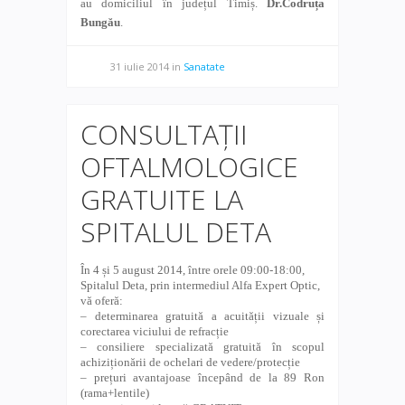
au domiciliul în județul Timiș.
Dr.Codruța
Bungău
.
31 iulie 2014
in
Sanatate
CONSULTAȚII
OFTALMOLOGICE
GRATUITE LA
SPITALUL DETA
În 4 și 5 august 2014, între orele 09:00-18:00,
Spitalul Deta, prin intermediul Alfa Expert Optic,
vă oferă:
– determinarea gratuită a acuității vizuale și
corectarea viciului de refracție
– consiliere specializată gratuită în scopul
achiziționării de ochelari de vedere/protecție
– prețuri avantajoase începând de la 89 Ron
(rama+lentile)