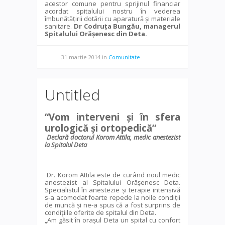
acestor comune pentru sprijinul financiar
acordat spitalului nostru în vederea
îmbunătăţirii dotării cu aparatură şi materiale
sanitare.
Dr Codruța Bungău, managerul
Spitalului Orășenesc din Deta.
31 martie 2014
in
Comunitate
Untitled
“Vom interveni și în sfera
urologică și ortopedică”
Declară doctorul Korom Attila, medic anestezist
la Spitalul Deta
Dr. Korom Attila este de curând noul medic
anestezist al Spitalului Orășenesc Deta.
Specialistul în anestezie și terapie intensivă
s-a acomodat foarte repede la noile condiții
de muncă și ne-a spus că a fost surprins de
condițiile oferite de spitalul din Deta.
„Am găsit în orașul Deta un spital cu confort