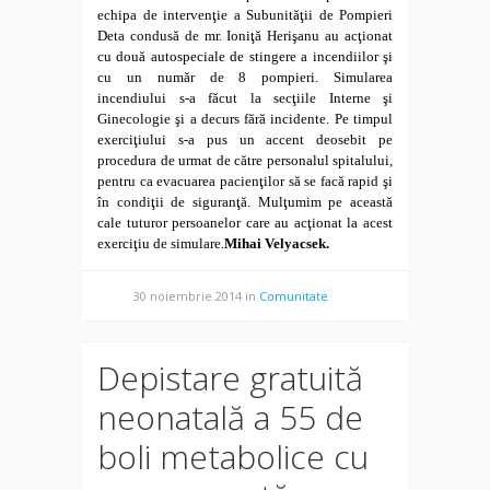
echipa de intervenţie a Subunităţii de Pompieri
Deta condusă de mr. Ioniţă Herişanu au acţionat
cu două autospeciale de stingere a incendiilor şi
cu un număr de 8 pompieri. Simularea
incendiului s-a făcut la secţiile Interne şi
Ginecologie şi a decurs fără incidente. Pe timpul
exerciţiului s-a pus un accent deosebit pe
procedura de urmat de către personalul spitalului,
pentru ca evacuarea pacienţilor să se facă rapid şi
în condiţii de siguranţă.
Mulţumim pe această
cale tuturor persoanelor care au acţionat la acest
exer
ciţiu de simulare.
Mihai Velyacsek.
30 noiembrie 2014
in
Comunitate
Depistare gratuită
neonatală a 55 de
boli metabolice cu